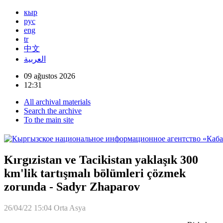
кыр
рус
eng
tr
中文
العربية
09 ağustos 2026
12:31
All archival materials
Search the archive
To the main site
Kırgızistan ve Tacikistan yaklaşık 300
km'lik tartışmalı bölümleri çözmek
zorunda - Sadyr Zhaparov
26/04/22 15:04
Orta Asya