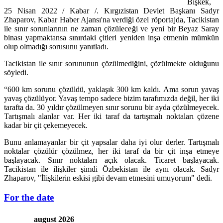
Bişkek,
25 Nisan 2022 / Kabar /. Kırgızistan Devlet Başkanı Sadyr
Zhaparov, Kabar Haber Ajansı'na verdiği özel röportajda, Tacikistan
ile sınır sorunlarının ne zaman çözüleceği ve yeni bir Beyaz Saray
binası yapmaktansa sınırdaki çitleri yeniden inşa etmenin mümkün
olup olmadığı sorusunu yanıtladı.
Tacikistan ile sınır sorununun çözülmediğini, çözülmekte olduğunu
söyledi.
“600 km sorunu çözüldü, yaklaşık 300 km kaldı. Ama sorun yavaş
yavaş çözülüyor. Yavaş tempo sadece bizim tarafımızda değil, her iki
tarafta da. 30 yıldır çözülmeyen sınır sorunu bir ayda çözülmeyecek.
Tartışmalı alanlar var. Her iki taraf da tartışmalı noktaları çözene
kadar bir çit çekemeyecek.
Bunu anlamayanlar bir çit yapsalar daha iyi olur derler. Tartışmalı
noktalar çözülür çözülmez, her iki taraf da bir çit inşa etmeye
başlayacak. Sınır noktaları açık olacak. Ticaret başlayacak.
Tacikistan ile ilişkiler şimdi Özbekistan ile aynı olacak. Sadyr
Zhaparov, "İlişkilerin eskisi gibi devam etmesini umuyorum" dedi.
For the date
august 2026