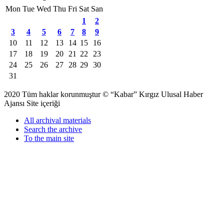
Mon
Tue
Wed
Thu
Fri
Sat
San
1
2
3
4
5
6
7
8
9
10
11
12
13
14
15
16
17
18
19
20
21
22
23
24
25
26
27
28
29
30
31
2020 Tüm haklar korunmuştur © “Kabar” Kırgız Ulusal Haber
Ajansı Site içeriği
All archival materials
Search the archive
To the main site