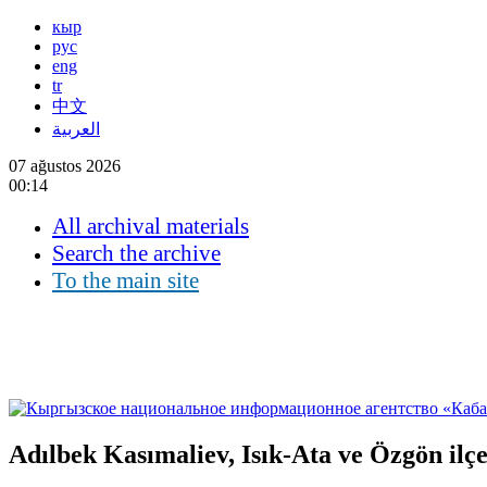
кыр
рус
eng
tr
中文
العربية
07 ağustos 2026
00:14
All archival materials
Search the archive
To the main site
Adılbek Kasımaliev, Isık-Ata ve Özgön ilçel