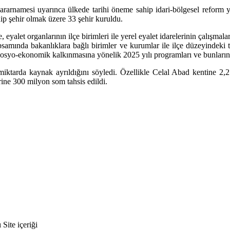
rnamesi uyarınca ülkede tarihi öneme sahip idari-bölgesel reform ya
p şehir olmak üzere 33 şehir kuruldu.
eyalet organlarının ilçe birimleri ile yerel eyalet idarelerinin çalışma
apsamında bakanlıklara bağlı birimler ve kurumlar ile ilçe düzeyindeki 
ı sosyo-ekonomik kalkınmasına yönelik 2025 yılı programları ve bunları
i miktarda kaynak ayrıldığını söyledi. Özellikle Celal Abad kentine 
irine 300 milyon som tahsis edildi.
ite içeriği