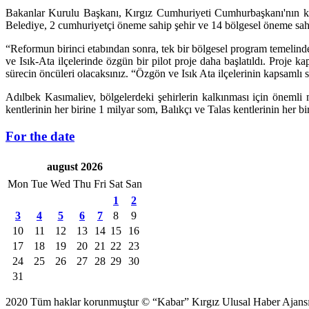
Bakanlar Kurulu Başkanı, Kırgız Cumhuriyeti Cumhurbaşkanı'nın kara
Belediye, 2 cumhuriyetçi öneme sahip şehir ve 14 bölgesel öneme sahi
“Reformun birinci etabından sonra, tek bir bölgesel program temelinde, 
ve Isık-Ata ilçelerinde özgün bir pilot proje daha başlatıldı. Proje k
sürecin öncüleri olacaksınız. “Özgön ve Isık Ata ilçelerinin kapsaml
Adılbek Kasımaliev, bölgelerdeki şehirlerin kalkınması için öneml
kentlerinin her birine 1 milyar som, Balıkçı ve Talas kentlerinin her b
For the date
august 2026
Mon
Tue
Wed
Thu
Fri
Sat
San
1
2
3
4
5
6
7
8
9
10
11
12
13
14
15
16
17
18
19
20
21
22
23
24
25
26
27
28
29
30
31
2020 Tüm haklar korunmuştur © “Kabar” Kırgız Ulusal Haber Ajansı S