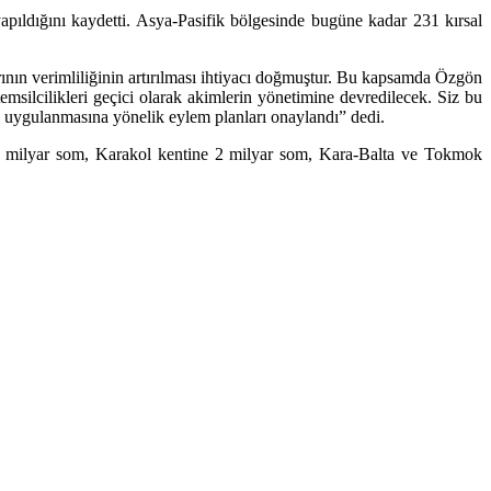
pıldığını kaydetti. Asya-Pasifik bölgesinde bugüne kadar 231 kırsal
larının verimliliğinin artırılması ihtiyacı doğmuştur. Bu kapsamda Özgön
temsilcilikleri geçici olarak akimlerin yönetimine devredilecek. Siz bu
n uygulanmasına yönelik eylem planları onaylandı” dedi.
2,2 milyar som, Karakol kentine 2 milyar som, Kara-Balta ve Tokmok