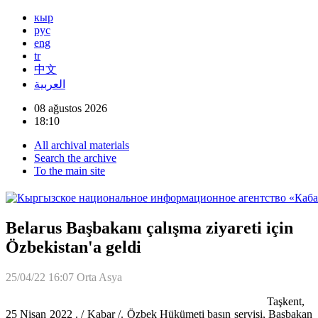
кыр
рус
eng
tr
中文
العربية
08 ağustos 2026
18:10
All archival materials
Search the archive
To the main site
Belarus Başbakanı çalışma ziyareti için
Özbekistan'a geldi
25/04/22 16:07
Orta Asya
Taşkent,
25 Nisan 2022 . / Kabar /. Özbek Hükümeti basın servisi, Başbakan