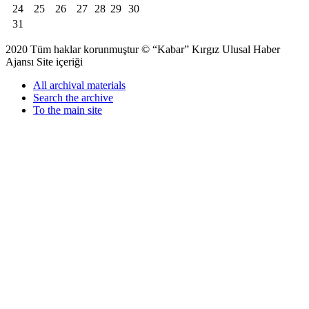
24
25
26
27
28
29
30
31
2020 Tüm haklar korunmuştur © “Kabar” Kırgız Ulusal Haber
Ajansı Site içeriği
All archival materials
Search the archive
To the main site