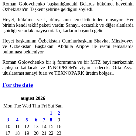
Roman Golovchenko başkanlığındaki Belarus hükümet heyetinin
Özbekistan'ın Taşkent şehrine geldiğini söyledi.
Heyet, hükümet ve iş dünyasının temsilcilerinden oluşuyor. Her
birinin kendi teklif paketi vardır. Sanayi, eczacılık ve diğer alanlarda
işbirliği ve ortak arayışı ortak çıkarların başında gelir.
Heyet başkanının Özbekistan Cumhurbaşkanı Shavkat Mirziyoyev
ve Özbekistan Başbakanı Abdulla Aripov ile resmi temaslarda
bulunması bekleniyor.
Roman Golovchenko bir iş forumuna ve bir MTZ bayi merkezinin
açılışına katılacak ve INNOPROM'u ziyaret edecek. Orta Asya
uluslararası sanayi fuarı ve TEXNOPARK üretim bölgesi.
For the date
august 2026
Mon
Tue
Wed
Thu
Fri
Sat
San
1
2
3
4
5
6
7
8
9
10
11
12
13
14
15
16
17
18
19
20
21
22
23