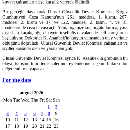
kuvvet çalışanları ateşe karşılık vererek öldürdü.
Bu gerçeğe dayanarak Ulusal Güvenlik Devlet Komitesi, Kırgız
Cumhuriyeti Ceza Kanunu'nun 261. maddesi, 1. kısmı, 267.
maddesi, 2. kısmı ve 37. ve 122. maddesi, 2. kısmı, 4. ve 18.
maddeleri ile ceza davası açtı. Yani, organize suç örgütü kurma, yasa
dışı silah kaçakçılığı, cinayete teşebbüs davaları ile acil soruşturma
başlatılıyor. Doktorlar K. Asanbek'in kurşun yarasından olay yerinde
öldüğünü doğruladı, Ulusal Güvenlik Devlet Komitesi çalışanları ve
siviller arasında ölen ve yaralanan yok.
Ulusal Güvenlik Devlet Komitesi ayrıca K. Asanbek'in grubunun bu
olaya karışan tüm temsilcilerinin eylemlerine ilişkin hukuki bir
değerlendirme yapacak.
For the date
august 2026
Mon
Tue
Wed
Thu
Fri
Sat
San
1
2
3
4
5
6
7
8
9
10
11
12
13
14
15
16
17
18
19
20
21
22
23