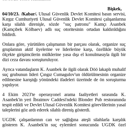
Bişkek,
04/10/23. /Kabar/.
Ulusal Güvenlik Devlet Komitesi basın servisi,
Kırgız Cumhuriyeti Ulusal Güvenlik Devlet Komitesi çalışanlarına
karşı silahlı direnişle, sözde "suç patronu" Kamçı Asanbek
(Kamçıbek Kölbaev) adlı suç otoritesinin ortadan kaldırıldığını
bildirdi.
Onlara göre, yürütülen çalışmanın bir parçası olarak, organize suç
gruplarının aktif üyelerine ve liderlerine karşı, özellikle büyük
ölçekte girişimcilerin mülklerine yasa dışı el konulmasıyla ilgili bir
dizi ceza davası soruşturuluyor.
Ayrıca vatandaşların K. Asanbek ile ilgili olarak Döö lakaplı muhalif
suç grubunun lideri Çıngız Cumagulov'un öldürülmesinin organize
edilmesine karıştığı yönündeki ifadeleri üzerinde de ön soruşturma
yapılıyor.
4 Ekim 2023'te operasyonel arama faaliyetleri sırasında K.
Asanbek'in yeri İbraimov Caddesi'ndeki Blonder Pub restoranında
tespit edildi ve Devlet Ulusal Güvenlik Komitesi görevlilerinin yasal
taleplerini göz ardı ederek silahlı direniş gösterdi.
UGDK çalışanlarının can ve sağlığına ateşli silahlarla karşılık
gösteren K. Asanbek'in suç eylemleri sonucunda UGDK özel