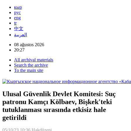
кыр
рус
eng
tr
中文
العربية
08 ağustos 2026
20:27
All archival materials
Search the archive
To the main site
Ulusal Güvenlik Devlet Komitesi: Suç
patronu Kamçı Kölbaev, Bişkek'teki
tutuklanması sırasında etkisiz hale
getirildi
05/10/23 10:36
Hakdüzeni