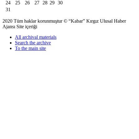
24
25
26
27
28
29
30
31
2020 Tüm haklar korunmuştur © “Kabar” Kırgız Ulusal Haber
Ajansı Site içeriği
All archival materials
Search the archive
To the main site