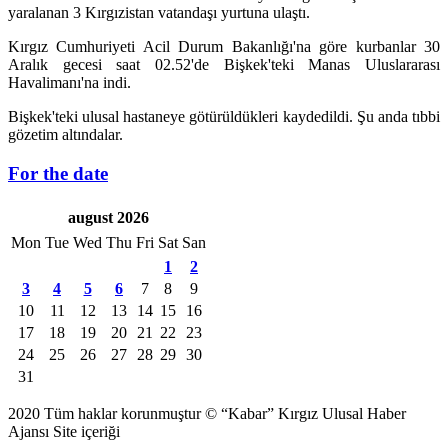
yaralanan 3 Kırgızistan vatandaşı yurtuna ulaştı.
Kırgız Cumhuriyeti Acil Durum Bakanlığı'na göre kurbanlar 30
Aralık gecesi saat 02.52'de Bişkek'teki Manas Uluslararası
Havalimanı'na indi.
Bişkek'teki ulusal hastaneye götürüldükleri kaydedildi. Şu anda tıbbi
gözetim altındalar.
For the date
august 2026
Mon
Tue
Wed
Thu
Fri
Sat
San
1
2
3
4
5
6
7
8
9
10
11
12
13
14
15
16
17
18
19
20
21
22
23
24
25
26
27
28
29
30
31
2020 Tüm haklar korunmuştur © “Kabar” Kırgız Ulusal Haber
Ajansı Site içeriği