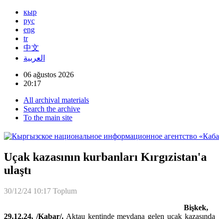
кыр
рус
eng
tr
中文
العربية
06 ağustos 2026
20:17
All archival materials
Search the archive
To the main site
Uçak kazasının kurbanları Kırgızistan'a
ulaştı
30/12/24 10:17
Toplum
Bişkek,
29.12.24. /Kabar/.
Aktau kentinde meydana gelen uçak kazasında