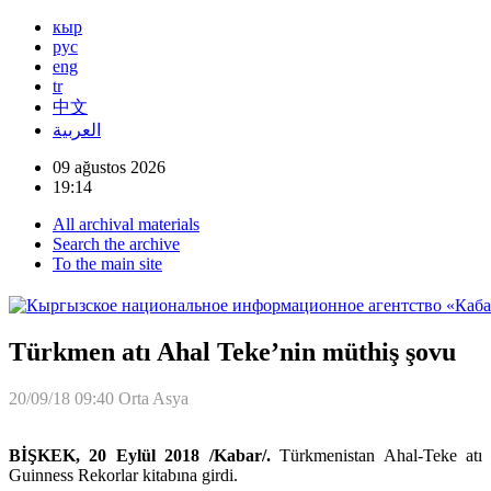
кыр
рус
eng
tr
中文
العربية
09 ağustos 2026
19:14
All archival materials
Search the archive
To the main site
Türkmen atı Ahal Teke’nin müthiş şovu
20/09/18 09:40
Orta Asya
BİŞKEK, 20 Eylül 2018 /Kabar/.
Türkmenistan Ahal-Teke atı
Guinness Rekorlar kitabına girdi.