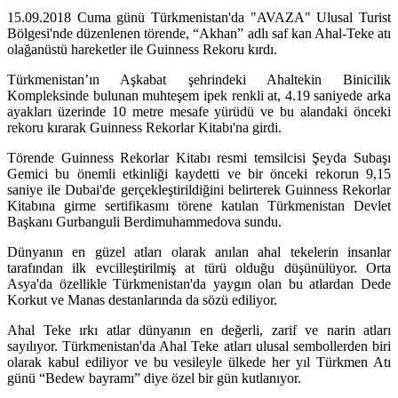
15.09.2018 Cuma günü Türkmenistan'da "AVAZA" Ulusal Turist
Bölgesi'nde düzenlenen törende, “Akhan” adlı saf kan Ahal-Teke atı
olağanüstü hareketler ile Guinness Rekoru kırdı.
Türkmenistan’ın Aşkabat şehrindeki Ahaltekin Binicilik
Kompleksinde bulunan muhteşem ipek renkli at, 4.19 saniyede arka
ayakları üzerinde 10 metre mesafe yürüdü ve bu alandaki önceki
rekoru kırarak Guinness Rekorlar Kitabı'na girdi.
Törende Guinness Rekorlar Kitabı resmi temsilcisi Şeyda Subaşı
Gemici bu önemli etkinliği kaydetti ve bir önceki rekorun 9,15
saniye ile Dubai'de gerçekleştirildiğini belirterek Guinness Rekorlar
Kitabına girme sertifikasını törene katılan Türkmenistan Devlet
Başkanı Gurbanguli Berdimuhammedova sundu.
Dünyanın en güzel atları olarak anılan ahal tekelerin insanlar
tarafından ilk evcilleştirilmiş at türü olduğu düşünülüyor. Orta
Asya'da özellikle Türkmenistan'da yaygın olan bu atlardan Dede
Korkut ve Manas destanlarında da sözü ediliyor.
Ahal Teke ırkı atlar dünyanın en değerli, zarif ve narin atları
sayılıyor. Türkmenistan'da Ahal Teke atları ulusal sembollerden biri
olarak kabul ediliyor ve bu vesileyle ülkede her yıl Türkmen Atı
günü “Bedew bayramı” diye özel bir gün kutlanıyor.