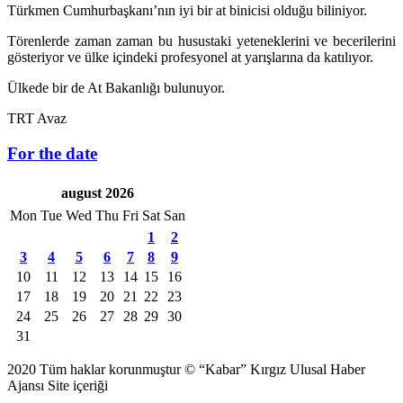
Türkmen Cumhurbaşkanı’nın iyi bir at binicisi olduğu biliniyor.
Törenlerde zaman zaman bu husustaki yeteneklerini ve becerilerini
gösteriyor ve ülke içindeki profesyonel at yarışlarına da katılıyor.
Ülkede bir de At Bakanlığı bulunuyor.
TRT Avaz
For the date
august 2026
Mon
Tue
Wed
Thu
Fri
Sat
San
1
2
3
4
5
6
7
8
9
10
11
12
13
14
15
16
17
18
19
20
21
22
23
24
25
26
27
28
29
30
31
2020 Tüm haklar korunmuştur © “Kabar” Kırgız Ulusal Haber
Ajansı Site içeriği