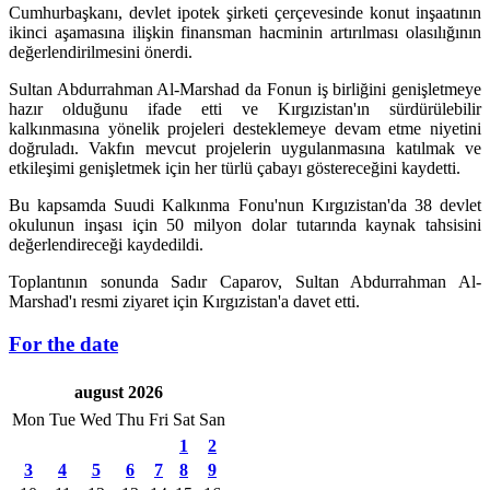
Cumhurbaşkanı, devlet ipotek şirketi çerçevesinde konut inşaatının
ikinci aşamasına ilişkin finansman hacminin artırılması olasılığının
değerlendirilmesini önerdi.
Sultan Abdurrahman Al-Marshad da Fonun iş birliğini genişletmeye
hazır olduğunu ifade etti ve Kırgızistan'ın sürdürülebilir
kalkınmasına yönelik projeleri desteklemeye devam etme niyetini
doğruladı. Vakfın mevcut projelerin uygulanmasına katılmak ve
etkileşimi genişletmek için her türlü çabayı göstereceğini kaydetti.
Bu kapsamda Suudi Kalkınma Fonu'nun Kırgızistan'da 38 devlet
okulunun inşası için 50 milyon dolar tutarında kaynak tahsisini
değerlendireceği kaydedildi.
Toplantının sonunda Sadır Caparov, Sultan Abdurrahman Al-
Marshad'ı resmi ziyaret için Kırgızistan'a davet etti.
For the date
august 2026
Mon
Tue
Wed
Thu
Fri
Sat
San
1
2
3
4
5
6
7
8
9