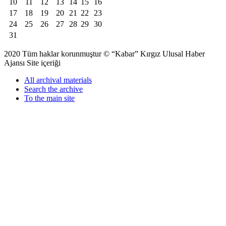
10
11
12
13
14
15
16
17
18
19
20
21
22
23
24
25
26
27
28
29
30
31
2020 Tüm haklar korunmuştur © “Kabar” Kırgız Ulusal Haber
Ajansı Site içeriği
All archival materials
Search the archive
To the main site