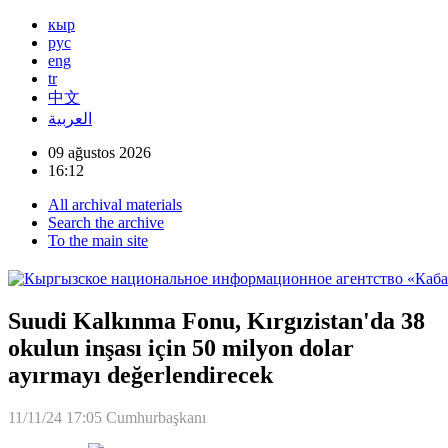
кыр
рус
eng
tr
中文
العربية
09 ağustos 2026
16:12
All archival materials
Search the archive
To the main site
Suudi Kalkınma Fonu, Kırgızistan'da 38
okulun inşası için 50 milyon dolar
ayırmayı değerlendirecek
11/11/24 17:05
Cumhurbaşkanı