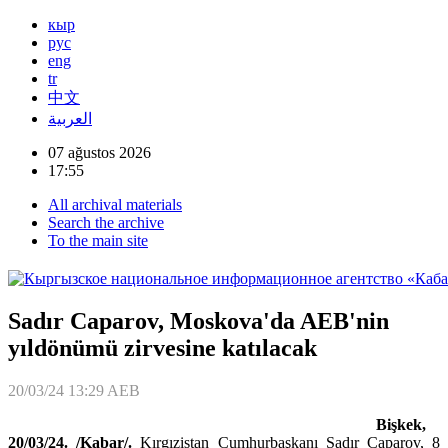
кыр
рус
eng
tr
中文
العربية
07 ağustos 2026
17:55
All archival materials
Search the archive
To the main site
Sadır Caparov, Moskova'da AEB'nin
yıldönümü zirvesine katılacak
20/03/24 13:29
AEB
Bişkek,
20/03/24. /Kabar/.
Kırgızistan Cumhurbaşkanı Sadır Caparov, 8