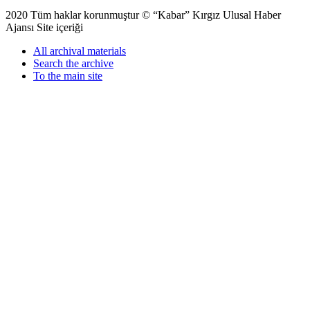
2020 Tüm haklar korunmuştur © “Kabar” Kırgız Ulusal Haber
Ajansı Site içeriği
All archival materials
Search the archive
To the main site