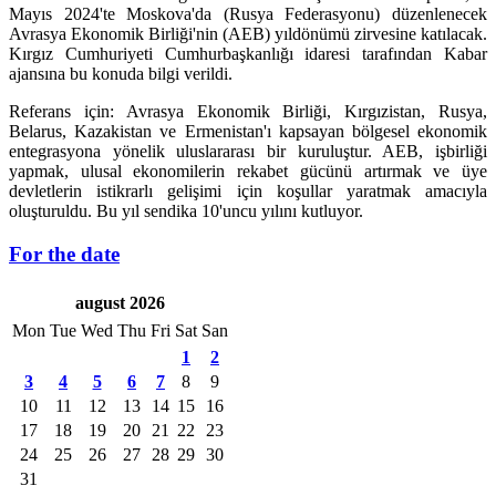
Mayıs 2024'te Moskova'da (Rusya Federasyonu) düzenlenecek
Avrasya Ekonomik Birliği'nin (AEB) yıldönümü zirvesine katılacak.
Kırgız Cumhuriyeti Cumhurbaşkanlığı idaresi tarafından Kabar
ajansına bu konuda bilgi verildi.
Referans için: Avrasya Ekonomik Birliği, Kırgızistan, Rusya,
Belarus, Kazakistan ve Ermenistan'ı kapsayan bölgesel ekonomik
entegrasyona yönelik uluslararası bir kuruluştur. AEB, işbirliği
yapmak, ulusal ekonomilerin rekabet gücünü artırmak ve üye
devletlerin istikrarlı gelişimi için koşullar yaratmak amacıyla
oluşturuldu. Bu yıl sendika 10'uncu yılını kutluyor.
For the date
august 2026
Mon
Tue
Wed
Thu
Fri
Sat
San
1
2
3
4
5
6
7
8
9
10
11
12
13
14
15
16
17
18
19
20
21
22
23
24
25
26
27
28
29
30
31