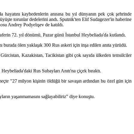
ında hayatını kaybedenlerin anısına bu yıl dünyanın pek çok şehrinde
üyüşte torunlar dedelerini andı. Sputnik'ten Elif Sudagezer'in haberine
osu Andrey Podyelışev de katıldı.
ferin 72. yıl dönümü, Pazar günü İstanbul Heybeliada'da kutlandı.
ı burada ölen yaklaşık 300 Rus askeri için inşa edilen anıta yürüdü.
ürcistan, Kazakistan, Tacikistan gibi çok sayıda ülkeden temsilciler
 Heybeliada'daki Rus Subayları Anıtı'na çiçek bıraktı.
eçte "27 milyon kişinin öldüğü bir savaşın ardından bu özel gün için
ayların yaşanmamasını sağlayabiliriz" diye konuştu.