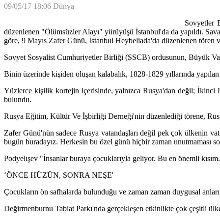
09/05/17 18:06
Dünya
Sovyetler B
düzenlenen "Ölümsüzler Alayı" yürüyüşü İstanbul'da da yapıldı. Savaşa 
göre, 9 Mayıs Zafer Günü, İstanbul Heybeliada'da düzenlenen tören v
Sovyet Sosyalist Cumhuriyetler Birliği (SSCB) ordusunun, Büyük Vata
Binin üzerinde kişiden oluşan kalabalık, 1828-1829 yıllarında yapılan
Yüzlerce kişilik kortejin içerisinde, yalnızca Rusya'dan değil; İki
bulundu.
Rusya Eğitim, Kültür Ve İşbirliği Derneği'nin düzenlediği törene, Rus
Zafer Günü'nün sadece Rusya vatandaşları değil pek çok ülkenin vata
bugün buradayız. Herkesin bu özel günü hiçbir zaman unutmaması so
Podyelışev "İnsanlar buraya çocuklarıyla geliyor. Bu en önemli kısım.
‘ÖNCE HÜZÜN, SONRA NEŞE'
Çocukların ön safhalarda bulunduğu ve zaman zaman duygusal anların 
Değirmenburnu Tabiat Parkı'nda gerçekleşen etkinlikte çok çeşitli ülke