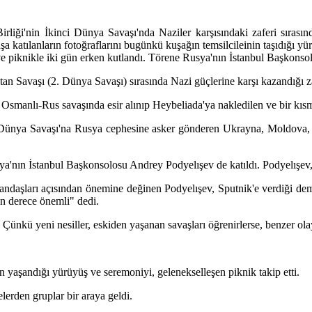
irliği'nin İkinci Dünya Savaşı'nda Naziler karşısındaki zaferi sıras
katılanların fotoğraflarını bugünkü kuşağın temsilcileinin taşıdığı yür
e piknikle iki gün erken kutlandı. Törene Rusya'nın İstanbul Başkonsol
n Savaşı (2. Dünya Savaşı) sırasında Nazi güçlerine karşı kazandığı za
 Osmanlı-Rus savaşında esir alınıp Heybeliada'ya nakledilen ve bir kısm
nci Dünya Savaşı'na Rusya cephesine asker gönderen Ukrayna, Moldova, G
ya'nın İstanbul Başkonsolosu Andrey Podyelışev de katıldı. Podyelışev,
ndaşları açısından önemine değinen Podyelışev, Sputnik'e verdiği dem
n derece önemli" dedi.
 Çünkü yeni nesiller, eskiden yaşanan savaşları öğrenirlerse, benzer ol
yaşandığı yürüyüş ve seremoniyi, gelenekselleşen piknik takip etti.
lerden gruplar bir araya geldi.