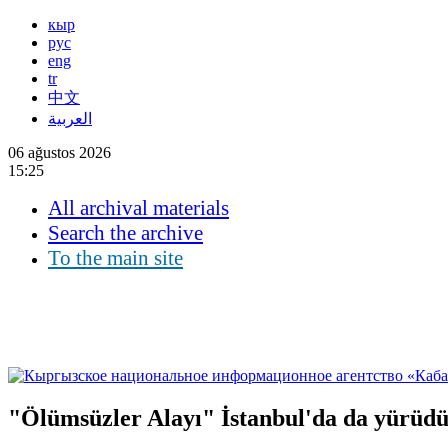
кыр
рус
eng
tr
中文
العربية
06 ağustos 2026
15:25
All archival materials
Search the archive
To the main site
"Ölümsüzler Alayı" İstanbul'da da yürüd