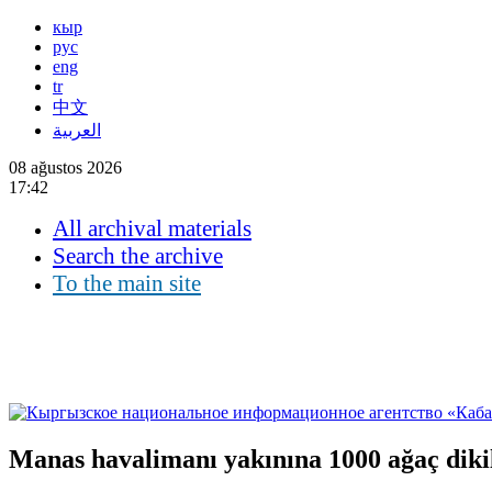
кыр
рус
eng
tr
中文
العربية
08 ağustos 2026
17:42
All archival materials
Search the archive
To the main site
Manas havalimanı yakınına 1000 ağaç diki