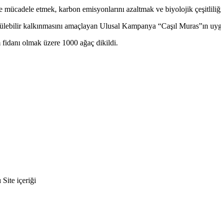
e mücadele etmek, karbon emisyonlarını azaltmak ve biyolojik çeşitliliğ
ürülebilir kalkınmasını amaçlayan Ulusal Kampanya “Caşıl Muras”ın u
 fidanı olmak üzere 1000 ağaç dikildi.
ite içeriği