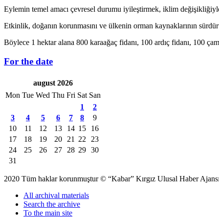
Eylemin temel amacı çevresel durumu iyileştirmek, iklim değişikliğiyl
Etkinlik, doğanın korunmasını ve ülkenin orman kaynaklarının sürd
Böylece 1 hektar alana 800 karaağaç fidanı, 100 ardıç fidanı, 100 çam
For the date
august 2026
Mon
Tue
Wed
Thu
Fri
Sat
San
1
2
3
4
5
6
7
8
9
10
11
12
13
14
15
16
17
18
19
20
21
22
23
24
25
26
27
28
29
30
31
2020 Tüm haklar korunmuştur © “Kabar” Kırgız Ulusal Haber Ajansı S
All archival materials
Search the archive
To the main site