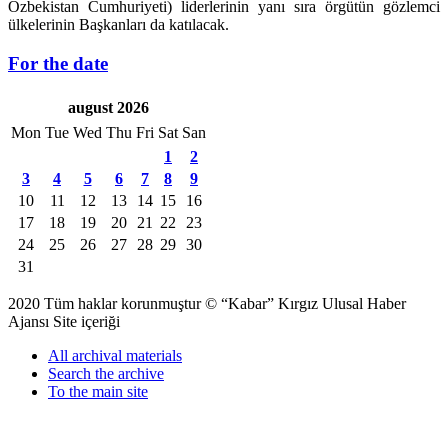
Özbekistan Cumhuriyeti) liderlerinin yanı sıra örgütün gözlemci
ülkelerinin Başkanları da katılacak.
For the date
august 2026
Mon
Tue
Wed
Thu
Fri
Sat
San
1
2
3
4
5
6
7
8
9
10
11
12
13
14
15
16
17
18
19
20
21
22
23
24
25
26
27
28
29
30
31
2020 Tüm haklar korunmuştur © “Kabar” Kırgız Ulusal Haber
Ajansı Site içeriği
All archival materials
Search the archive
To the main site