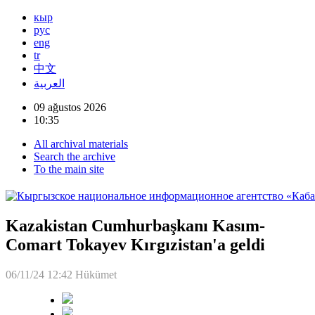
кыр
рус
eng
tr
中文
العربية
09 ağustos 2026
10:35
All archival materials
Search the archive
To the main site
Kazakistan Cumhurbaşkanı Kasım-
Comart Tokayev Kırgızistan'a geldi
06/11/24 12:42
Hükümet