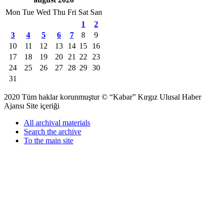
Mon
Tue
Wed
Thu
Fri
Sat
San
1
2
3
4
5
6
7
8
9
10
11
12
13
14
15
16
17
18
19
20
21
22
23
24
25
26
27
28
29
30
31
2020 Tüm haklar korunmuştur © “Kabar” Kırgız Ulusal Haber
Ajansı Site içeriği
All archival materials
Search the archive
To the main site