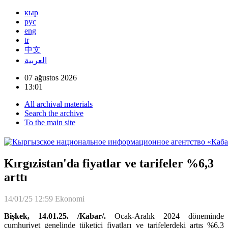
кыр
рус
eng
tr
中文
العربية
07 ağustos 2026
13:01
All archival materials
Search the archive
To the main site
Kırgızistan'da fiyatlar ve tarifeler %6,3
arttı
14/01/25 12:59
Ekonomi
Bişkek, 14.01.25. /Kabar/.
Ocak-Aralık 2024 döneminde
cumhuriyet genelinde tüketici fiyatları ve tarifelerdeki artış %6,3