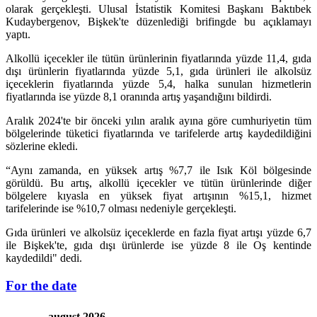
olarak gerçekleşti. Ulusal İstatistik Komitesi Başkanı Baktıbek
Kudaybergenov, Bişkek'te düzenlediği brifingde bu açıklamayı
yaptı.
Alkollü içecekler ile tütün ürünlerinin fiyatlarında yüzde 11,4, gıda
dışı ürünlerin fiyatlarında yüzde 5,1, gıda ürünleri ile alkolsüz
içeceklerin fiyatlarında yüzde 5,4, halka sunulan hizmetlerin
fiyatlarında ise yüzde 8,1 oranında artış yaşandığını bildirdi.
Aralık 2024'te bir önceki yılın aralık ayına göre cumhuriyetin tüm
bölgelerinde tüketici fiyatlarında ve tarifelerde artış kaydedildiğini
sözlerine ekledi.
“Aynı zamanda, en yüksek artış %7,7 ile Isık Köl bölgesinde
görüldü. Bu artış, alkollü içecekler ve tütün ürünlerinde diğer
bölgelere kıyasla en yüksek fiyat artışının %15,1, hizmet
tarifelerinde ise %10,7 olması nedeniyle gerçekleşti.
Gıda ürünleri ve alkolsüz içeceklerde en fazla fiyat artışı yüzde 6,7
ile Bişkek'te, gıda dışı ürünlerde ise yüzde 8 ile Oş kentinde
kaydedildi" dedi.
For the date
august 2026