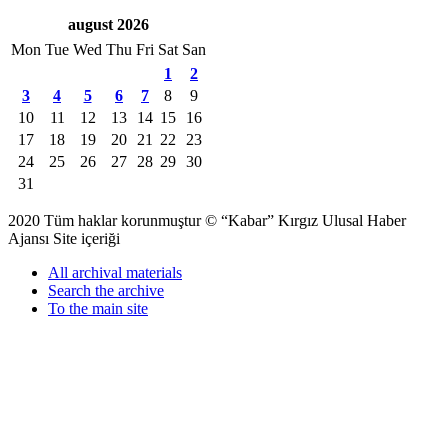
august 2026
Mon
Tue
Wed
Thu
Fri
Sat
San
1
2
3
4
5
6
7
8
9
10
11
12
13
14
15
16
17
18
19
20
21
22
23
24
25
26
27
28
29
30
31
2020 Tüm haklar korunmuştur © “Kabar” Kırgız Ulusal Haber
Ajansı Site içeriği
All archival materials
Search the archive
To the main site