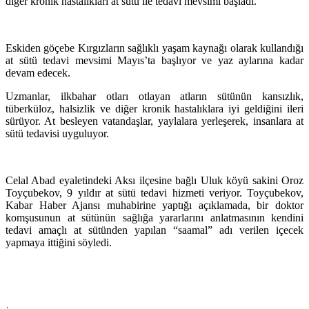
diğer kronik hastalıkları at sütü ile tedavi mevsimi başladı.
Eskiden göçebe Kırgızların sağlıklı yaşam kaynağı olarak kullandığı
at sütü tedavi mevsimi Mayıs’ta başlıyor ve yaz aylarına kadar
devam edecek.
Uzmanlar, ilkbahar otları otlayan atların sütünün kansızlık,
tüberküloz, halsizlik ve diğer kronik hastalıklara iyi geldiğini ileri
sürüyor. At besleyen vatandaşlar, yaylalara yerleşerek, insanlara at
sütü tedavisi uyguluyor.
Celal Abad eyaletindeki Aksı ilçesine bağlı Uluk köyü sakini Oroz
Toyçubekov, 9 yıldır at sütü tedavi hizmeti veriyor. Toyçubekov,
Kabar Haber Ajansı muhabirine yaptığı açıklamada, bir doktor
komşusunun at sütünün sağlığa yararlarını anlatmasının kendini
tedavi amaçlı at sütünden yapılan “saamal” adı verilen içecek
yapmaya ittiğini söyledi.