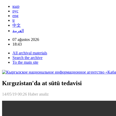
кыр
рус
eng
tr
中文
العربية
07 ağustos 2026
18:43
All archival materials
Search the archive
To the main site
Kırgızistan'da at sütü tedavisi
14/05/19 00:26
Haber analiz