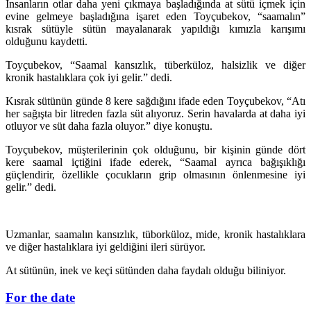
İnsanların otlar daha yeni çıkmaya başladığında at sütü içmek için
evine gelmeye başladığına işaret eden Toyçubekov, “saamalın”
kısrak sütüyle sütün mayalanarak yapıldığı kımızla karışımı
olduğunu kaydetti.
Toyçubekov, “Saamal kansızlık, tüberküloz, halsizlik ve diğer
kronik hastalıklara çok iyi gelir.” dedi.
Kısrak sütünün günde 8 kere sağdığını ifade eden Toyçubekov, “Atı
her sağışta bir litreden fazla süt alıyoruz. Serin havalarda at daha iyi
otluyor ve süt daha fazla oluyor.” diye konuştu.
Toyçubekov, müşterilerinin çok olduğunu, bir kişinin günde dört
kere saamal içtiğini ifade ederek, “Saamal ayrıca bağışıklığı
güçlendirir, özellikle çocukların grip olmasının önlenmesine iyi
gelir.” dedi.
Uzmanlar, saamalın kansızlık, tüborküloz, mide, kronik hastalıklara
ve diğer hastalıklara iyi geldiğini ileri sürüyor.
At sütünün, inek ve keçi sütünden daha faydalı olduğu biliniyor.
For the date