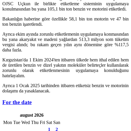
OJSC Uçkun ile birlikte etiketleme sisteminin uygulamaya
konulmasından bu yana 105,1 bin ton benzin ve motorini etiketledi.
Bakanlığın haberine göre özellikle 58,1 bin ton motorin ve 47 bin
ton benzin işaretlendi.
Ayrıca ekim ayında zorunlu etiketlemenin uygulamaya konmasından
bu yana akaryakıt ve madeni yağlardan 513,3 milyon som tüketim
vergisi alındı; bu rakam geçen yılın aynı dönemine göre %117,5
daha fazla.
Kırgızistan'da 1 Ekim 2024'ten itibaren ülkede hem ithal edilen hem
de üretilen benzin ve dizel yakıtın moleküler belirteçler kullanılarak
zorunlu olarak etiketlenmesinin uygulamaya konulduğunu
hatırlayalım.
Ayrıca 1 Ocak 2025 tarihinden itibaren etiketsiz benzin ve motorinin
dolaşımı da yasaklanacak.
For the date
august 2026
Mon
Tue
Wed
Thu
Fri
Sat
San
1
2