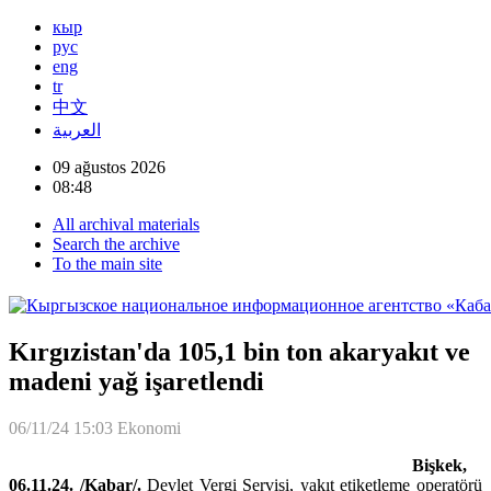
кыр
рус
eng
tr
中文
العربية
09 ağustos 2026
08:48
All archival materials
Search the archive
To the main site
Kırgızistan'da 105,1 bin ton akaryakıt ve
madeni yağ işaretlendi
06/11/24 15:03
Ekonomi
Bişkek,
06.11.24. /Kabar/.
Devlet Vergi Servisi, yakıt etiketleme operatörü