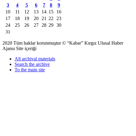
3
4
5
6
7
8
9
10
11
12
13
14
15
16
17
18
19
20
21
22
23
24
25
26
27
28
29
30
31
2020 Tüm haklar korunmuştur © “Kabar” Kırgız Ulusal Haber
Ajansı Site içeriği
All archival materials
Search the archive
To the main site