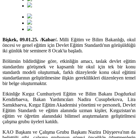
Bişkek, 09.01.25. /Kabar/.
Milli Eğitim ve Bilim Bakanlığı, okul
öncesi ve genel eğitim için Devlet Eğitim Standardı'nın görüşüldüğü
iki günlük bir seminere 8 Ocak'ta başladı.
Bölümün bildirdiğine göre, etkinliğin amacı, taslak devlet eğitim
standardını görüşmek ve kapsamlı bir okul için tek bir konu
standardı modeli oluşturmak, farklı düzeylerde konu okul eğitimi
standartlarının geliştirilmesine ilişkin gereklilikleri düzenleyen temel
bir belge oluşturmaktır.
Etkinliğe Kırgız Cumhuriyeti Eğitim ve Bilim Bakanı Dogdurkul
Kendirbaeva, Bakan Yardımcıları Nadira Cusupbekova, Lira
Samıkbaeva, Kırgız Eğitim Akademisi yönetimi ve personeli, Devlet
Eğitim Standardı ve eğitim alanında uzman kişiler, Kırgızistan'ın
eğitim ve öğretim alanındaki bilimsel araştırmaların geliştirilmesi
çalışma grubu üyeleri katıldı.
KAO Başkanı ve Çalışma Grubu Başkanı Nazira Düyşeeva'nın da
belirttiği gibi, çalışma grubunun görevi öncelikle öğretmenlerin