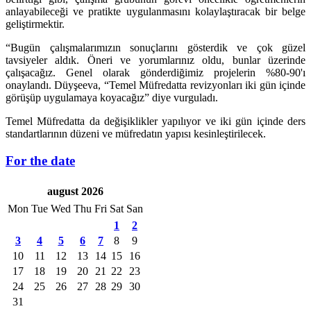
anlayabileceği ve pratikte uygulanmasını kolaylaştıracak bir belge
geliştirmektir.
“Bugün çalışmalarımızın sonuçlarını gösterdik ve çok güzel
tavsiyeler aldık. Öneri ve yorumlarınız oldu, bunlar üzerinde
çalışacağız. Genel olarak gönderdiğimiz projelerin %80-90'ı
onaylandı. Düyşeeva, “Temel Müfredatta revizyonları iki gün içinde
görüşüp uygulamaya koyacağız” diye vurguladı.
Temel Müfredatta da değişiklikler yapılıyor ve iki gün içinde ders
standartlarının düzeni ve müfredatın yapısı kesinleştirilecek.
For the date
august 2026
Mon
Tue
Wed
Thu
Fri
Sat
San
1
2
3
4
5
6
7
8
9
10
11
12
13
14
15
16
17
18
19
20
21
22
23
24
25
26
27
28
29
30
31