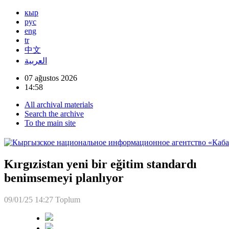
кыр
рус
eng
tr
中文
العربية
07 ağustos 2026
14:58
All archival materials
Search the archive
To the main site
Kırgızistan yeni bir eğitim standardı
benimsemeyi planlıyor
09/01/25 14:27
Toplum