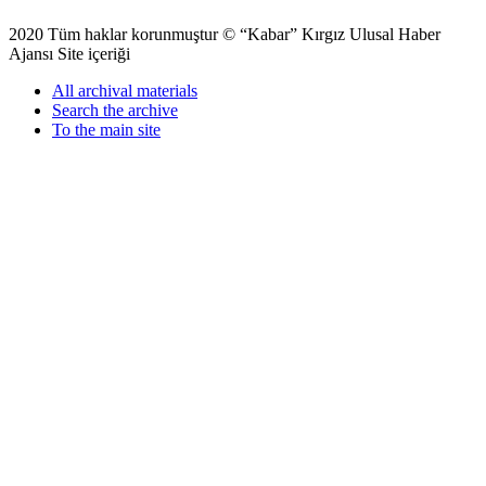
2020 Tüm haklar korunmuştur © “Kabar” Kırgız Ulusal Haber
Ajansı Site içeriği
All archival materials
Search the archive
To the main site