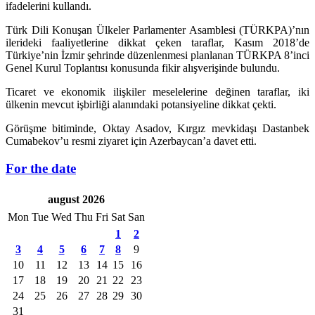
ifadelerini kullandı.
Türk Dili Konuşan Ülkeler Parlamenter Asamblesi (TÜRKPA)’nın
ilerideki faaliyetlerine dikkat çeken taraflar, Kasım 2018’de
Türkiye’nin İzmir şehrinde düzenlenmesi planlanan TÜRKPA 8’inci
Genel Kurul Toplantısı konusunda fikir alışverişinde bulundu.
Ticaret ve ekonomik ilişkiler meselelerine değinen taraflar, iki
ülkenin mevcut işbirliği alanındaki potansiyeline dikkat çekti.
Görüşme bitiminde, Oktay Asadov, Kırgız mevkidaşı Dastanbek
Cumabekov’u resmi ziyaret için Azerbaycan’a davet etti.
For the date
august 2026
Mon
Tue
Wed
Thu
Fri
Sat
San
1
2
3
4
5
6
7
8
9
10
11
12
13
14
15
16
17
18
19
20
21
22
23
24
25
26
27
28
29
30
31