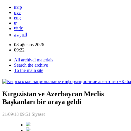
кыр
рус
eng
tr
中文
العربية
08 ağustos 2026
09:22
All archival materials
Search the archive
To the main site
Kırgızistan ve Azerbaycan Meclis
Başkanları bir araya geldi
21/09/18 09:51
Siyaset