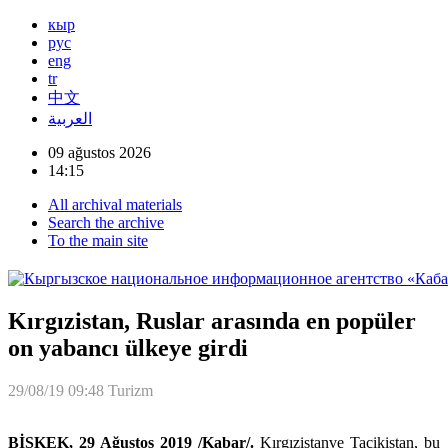
кыр
рус
eng
tr
中文
العربية
09 ağustos 2026
14:15
All archival materials
Search the archive
To the main site
Kırgızistan, Ruslar arasında en popüler
on yabancı ülkeye girdi
29/08/19 09:48
Turizm
BİŞKEK, 29
Ağustos 2019 /Kabar/.
Kırgızistanve Tacikistan, bu