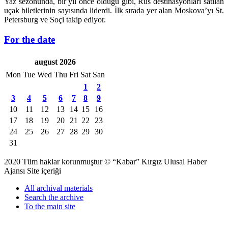
Yaz sezonunda, bir yıl önce olduğu gibi, Rus destinasyonları satılan
uçak biletlerinin sayısında liderdi. İlk sırada yer alan Moskova’yı St.
Petersburg ve Soçi takip ediyor.
For the date
august 2026
Mon
Tue
Wed
Thu
Fri
Sat
San
1
2
3
4
5
6
7
8
9
10
11
12
13
14
15
16
17
18
19
20
21
22
23
24
25
26
27
28
29
30
31
2020 Tüm haklar korunmuştur © “Kabar” Kırgız Ulusal Haber
Ajansı Site içeriği
All archival materials
Search the archive
To the main site