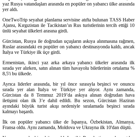
yaz Rusya vatandaşları arasında en popüler on yabancı ülke arasında
yer aldı.
OneTwoTrip seyahat planlama servisine atıfta bulunan TASS Haber
Ajansı, Kırgızistan ile Tacikistan’ın Rus turistlerinin tercih ettiği 10
ünlü seyahat ülkeleri arasına girdi.
Gürcistan, Rusya ile doğrudan uçuşların askıya alınmasına rağmen,
Ruslar arasındaki en popüler on yabancı destinasyonda kaldı, ancak
İtalya ve Türkiye ilk üçe girdi.
Ermenistan, ikinci yaz arka arkaya yabancı ülkeler arasında ilk
sırada yer alırken, satın alınan tüm havayolu biletlerinin ortalama %
8,5'i bu ülkede.
Ayrıca liderler arasında, bir yıl önce sırasıyla beşinci ve onuncu
sırada yer alan İtalya ve Türkiye yer alıyor. Aynı zamanda,
Gürcistan da 8 Temmuz 2019’da askıya alınan doğrudan hava
iletişimi olan ilk 3’e dahil edildi. Bu sezon, Gürcistan Haziran
ayındaki büyük turist akışı nedeniyle sıralamada beşinci sırada
kalmayı başardı.
İlk on popüler yabancı ülke de İspanya, Özbekistan, Almanya,
Fransa oldu. Aynı zamanda, Moldova ve Ukrayna ilk 10'dan düştü.