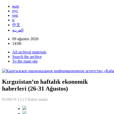
кыр
рус
eng
tr
中文
العربية
09 ağustos 2026
14:06
All archival materials
Search the archive
To the main site
Kırgızistan’ın haftalık ekonomik
haberleri (26-31 Ağustos)
05/09/19 13:13
Haber analiz