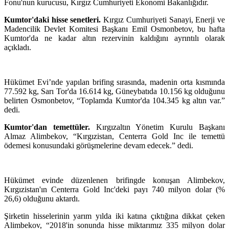
Fonu'nun kurucusu, Kırgız Cumhuriyeti Ekonomi Bakanlığıdır.
Kumtor'daki hisse senetleri.
Kırgız Cumhuriyeti Sanayi, Enerji ve
Madencilik Devlet Komitesi Başkanı Emil Osmonbetov, bu hafta
Kumtor'da ne kadar altın rezervinin kaldığını ayrıntılı olarak
açıkladı.
Hükümet Evi’nde yapılan brifing sırasında, madenin orta kısmında
77.592 kg, Sarı Tor'da 16.614 kg, Güneybatıda 10.156 kg olduğunu
belirten Osmonbetov, “Toplamda Kumtor'da 104.345 kg altın var.”
dedi.
Kumtor'dan temettüler.
Kırgızaltın Yönetim Kurulu Başkanı
Almaz Alimbekov, “Kırgızistan, Centerra Gold Inc ile temettü
ödemesi konusundaki görüşmelerine devam edecek.” dedi.
Hükümet evinde düzenlenen brifingde konuşan Alimbekov,
Kırgızistan'ın Centerra Gold Inc'deki payı 740 milyon dolar (%
26,6) olduğunu aktardı.
Şirketin hisselerinin yarım yılda iki katına çıktığına dikkat çeken
Alimbekov, “2018'in sonunda hisse miktarımız 335 milyon dolar