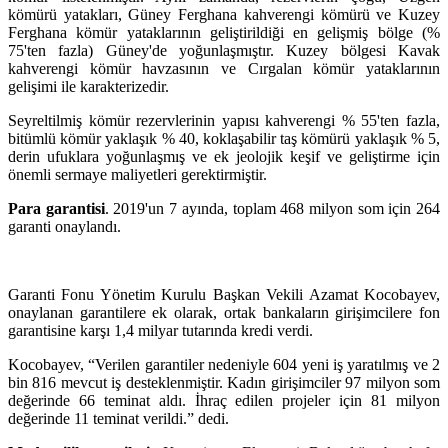
kömürü yatakları, Güney Ferghana kahverengi kömürü ve Kuzey
Ferghana kömür yataklarının geliştirildiği en gelişmiş bölge (%
75'ten fazla) Güney'de yoğunlaşmıştır. Kuzey bölgesi Kavak
kahverengi kömür havzasının ve Cırgalan kömür yataklarının
gelişimi ile karakterizedir.
Seyreltilmiş kömür rezervlerinin yapısı kahverengi % 55'ten fazla,
bitümlü kömür yaklaşık % 40, koklaşabilir taş kömürü yaklaşık % 5,
derin ufuklara yoğunlaşmış ve ek jeolojik keşif ve geliştirme için
önemli sermaye maliyetleri gerektirmiştir.
Para garantisi
. 2019'un 7 ayında, toplam 468 milyon som için 264
garanti onaylandı.
Garanti Fonu Yönetim Kurulu Başkan Vekili Azamat Kocobayev,
onaylanan garantilere ek olarak, ortak bankaların girişimcilere fon
garantisine karşı 1,4 milyar tutarında kredi verdi.
Kocobayev, “Verilen garantiler nedeniyle 604 yeni iş yaratılmış ve 2
bin 816 mevcut iş desteklenmiştir. Kadın girişimciler 97 milyon som
değerinde 66 teminat aldı. İhraç edilen projeler için 81 milyon
değerinde 11 teminat verildi.” dedi.