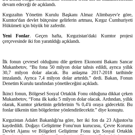
devam edeceği de açıklandı.
Kırgızaltın Yönetim Kurulu Başkanı Almaz Alimbayev'e göre,
Kumtor'dan devlet bütçesine gelirlerin artması, Kırgız Cumhuriyeti
Hükümeti için büyük bir zaferdir.
Yeni Fonlar
. Geçen hafta, Kırgızistan'daki Kumtor projesi
çerçevesinde iki fon yaratıldığı açıklandı.
İlk fonun çevresel olduğunu dile getiren Ekonomi Bakanı Sancar
Mukanbetov, “Bu fona 50 milyon dolar tahsis edildi, ayrıca yıllık
30,7 milyon dolar alacak. Bu anlaşma 2017-2018 tarihinde
imzalandı. Ayrıca 7,4 milyon dolar artırıldı.” dedi. Bakan, Fonun
Denetim Kurulu tarafından yönetileceğini açıkladı.
İkinci fonun, Bölgesel Sosyal Ortaklık Fonu olduğuna dikkat çeken
Mukanbetov, “Fona ilk katkı 5 milyon dolar olacak. Ardından, yıllık
olarak, Kumtor şirketinin gelirlerinin % 0,4'ü oraya gidecektir. Bu
fonlar ülkenin tüm bölgelerine yönlendirilecektir.” diye konuştu.
Kırgızistan Adalet Bakanlığı'na göre, her iki fon da 23 Ağustos'ta
kaydedildi. Doğayı Geliştirme Fonu'nun kurucusu, Çevre Koruma
Devlet Ajansı ve Bölgeleri Geliştirme Fonu için Sosyal Ortaklık