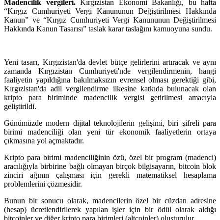
Madencilik vergileri.
Kırgızistan Ekonomi Bakanlığı, bu hafta
“Kırgız Cumhuriyeti Vergi Kanununun Değiştirilmesi Hakkında
Kanun” ve “Kırgız Cumhuriyeti Vergi Kanununun Değiştirilmesi
Hakkında Kanun Tasarısı” taslak karar taslağını kamuoyuna sundu.
Yeni tasarı, Kırgızistan'da devlet bütçe gelirlerini artıracak ve aynı
zamanda Kırgızistan Cumhuriyeti'nde vergilendirmenin, hangi
faaliyetin yapıldığına bakılmaksızın evrensel olması gerektiği gibi,
Kırgızistan'da adil vergilendirme ilkesine katkıda bulunacak olan
kripto para biriminde madencilik vergisi getirilmesi amacıyla
geliştirildi.
Günümüzde modern dijital teknolojilerin gelişimi, biri şifreli para
birimi madenciliği olan yeni tür ekonomik faaliyetlerin ortaya
çıkmasına yol açmaktadır.
Kripto para birimi madenciliğinin özü, özel bir program (madenci)
aracılığıyla birbirine bağlı olmayan birçok bilgisayarın, bitcoin blok
zinciri ağının çalışması için gerekli matematiksel hesaplama
problemlerini çözmesidir.
Bunun bir sonucu olarak, madencilerin özel bir cüzdan adresine
(hesap) ücretlendirilerek yapılan işler için bir ödül olarak aldığı
bitcoinler ve diğer kripto para birimleri (altcoinler) oluşturulur.