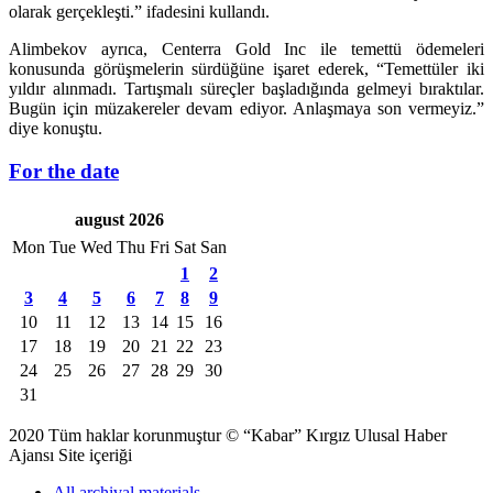
olarak gerçekleşti.” ifadesini kullandı.
Alimbekov ayrıca, Centerra Gold Inc ile temettü ödemeleri
konusunda görüşmelerin sürdüğüne işaret ederek, “Temettüler iki
yıldır alınmadı. Tartışmalı süreçler başladığında gelmeyi bıraktılar.
Bugün için müzakereler devam ediyor. Anlaşmaya son vermeyiz.”
diye konuştu.
For the date
august 2026
Mon
Tue
Wed
Thu
Fri
Sat
San
1
2
3
4
5
6
7
8
9
10
11
12
13
14
15
16
17
18
19
20
21
22
23
24
25
26
27
28
29
30
31
2020 Tüm haklar korunmuştur © “Kabar” Kırgız Ulusal Haber
Ajansı Site içeriği
All archival materials