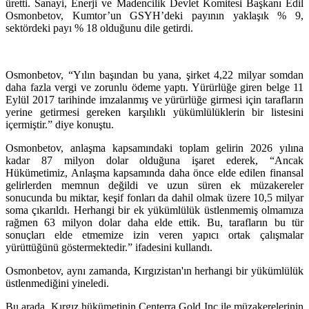
üretti. Sanayi, Enerji ve Madencilik Devlet Komitesi Başkanı Edil
Osmonbetov, Kumtor’un GSYH’deki payının yaklaşık % 9,
sektördeki payı % 18 olduğunu dile getirdi.
Osmonbetov, “Yılın başından bu yana, şirket 4,22 milyar somdan
daha fazla vergi ve zorunlu ödeme yaptı. Yürürlüğe giren belge 11
Eylül 2017 tarihinde imzalanmış ve yürürlüğe girmesi için tarafların
yerine getirmesi gereken karşılıklı yükümlülüklerin bir listesini
içermiştir.” diye konuştu.
Osmonbetov, anlaşma kapsamındaki toplam gelirin 2026 yılına
kadar 87 milyon dolar olduğuna işaret ederek, “Ancak
Hükümetimiz, Anlaşma kapsamında daha önce elde edilen finansal
gelirlerden memnun değildi ve uzun süren ek müzakereler
sonucunda bu miktar, keşif fonları da dahil olmak üzere 10,5 milyar
soma çıkarıldı. Herhangi bir ek yükümlülük üstlenmemiş olmamıza
rağmen 63 milyon dolar daha elde ettik. Bu, tarafların bu tür
sonuçları elde etmemize izin veren yapıcı ortak çalışmalar
yürüttüğünü göstermektedir.” ifadesini kullandı.
Osmonbetov, aynı zamanda, Kırgızistan'ın herhangi bir yükümlülük
üstlenmediğini yineledi.
Bu arada, Kırgız hükümetinin Centerra Gold Inc ile müzakerelerinin