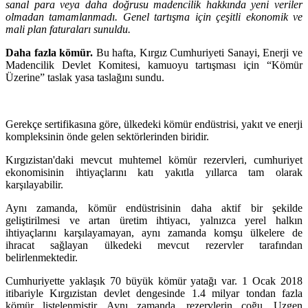
sanal para veya daha doğrusu madencilik hakkında yeni veriler
olmadan tamamlanmadı. Genel tartışma için çeşitli ekonomik ve
mali plan faturaları sunuldu.
Daha fazla kömür.
Bu hafta, Kırgız Cumhuriyeti Sanayi, Enerji ve
Madencilik Devlet Komitesi, kamuoyu tartışması için “Kömür
Üzerine” taslak yasa taslağını sundu.
Gerekçe sertifikasına göre, ülkedeki kömür endüstrisi, yakıt ve enerji
kompleksinin önde gelen sektörlerinden biridir.
Kırgızistan'daki mevcut muhtemel kömür rezervleri, cumhuriyet
ekonomisinin ihtiyaçlarını katı yakıtla yıllarca tam olarak
karşılayabilir.
Aynı zamanda, kömür endüstrisinin daha aktif bir şekilde
geliştirilmesi ve artan üretim ihtiyacı, yalnızca yerel halkın
ihtiyaçlarını karşılayamayan, aynı zamanda komşu ülkelere de
ihracat sağlayan ülkedeki mevcut rezervler tarafından
belirlenmektedir.
Cumhuriyette yaklaşık 70 büyük kömür yatağı var. 1 Ocak 2018
itibariyle Kırgızistan devlet dengesinde 1.4 milyar tondan fazla
kömür listelenmiştir. Aynı zamanda, rezervlerin çoğu, Uzgen