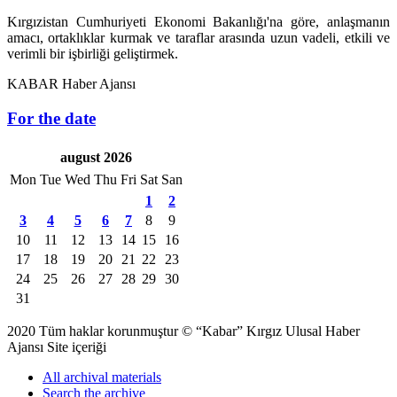
Kırgızistan Cumhuriyeti Ekonomi Bakanlığı'na göre, anlaşmanın
amacı, ortaklıklar kurmak ve taraflar arasında uzun vadeli, etkili ve
verimli bir işbirliği geliştirmek.
KABAR Haber Ajansı
For the date
august 2026
Mon
Tue
Wed
Thu
Fri
Sat
San
1
2
3
4
5
6
7
8
9
10
11
12
13
14
15
16
17
18
19
20
21
22
23
24
25
26
27
28
29
30
31
2020 Tüm haklar korunmuştur © “Kabar” Kırgız Ulusal Haber
Ajansı Site içeriği
All archival materials
Search the archive