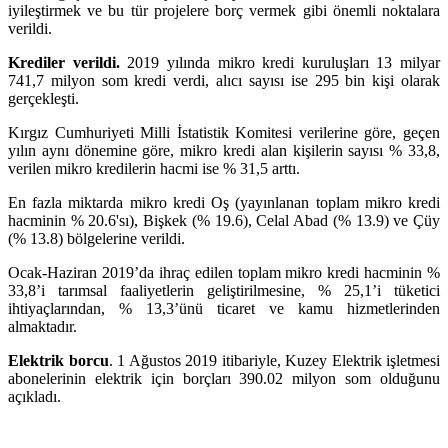
iyileştirmek ve bu tür projelere borç vermek gibi önemli noktalara
verildi.
Krediler verildi.
2019 yılında mikro kredi kuruluşları 13 milyar
741,7 milyon som kredi verdi, alıcı sayısı ise 295 bin kişi olarak
gerçekleşti.
Kırgız Cumhuriyeti Milli İstatistik Komitesi verilerine göre, geçen
yılın aynı dönemine göre, mikro kredi alan kişilerin sayısı % 33,8,
verilen mikro kredilerin hacmi ise % 31,5 arttı.
En fazla miktarda mikro kredi Oş (yayınlanan toplam mikro kredi
hacminin % 20.6'sı), Bişkek (% 19.6), Celal Abad (% 13.9) ve Çüy
(% 13.8) bölgelerine verildi.
Ocak-Haziran 2019’da ihraç edilen toplam mikro kredi hacminin %
33,8’i tarımsal faaliyetlerin geliştirilmesine, % 25,1’i tüketici
ihtiyaçlarından, % 13,3’ünü ticaret ve kamu hizmetlerinden
almaktadır.
Elektrik borcu
. 1 Ağustos 2019 itibariyle, Kuzey Elektrik işletmesi
abonelerinin elektrik için borçları 390.02 milyon som olduğunu
açıkladı.