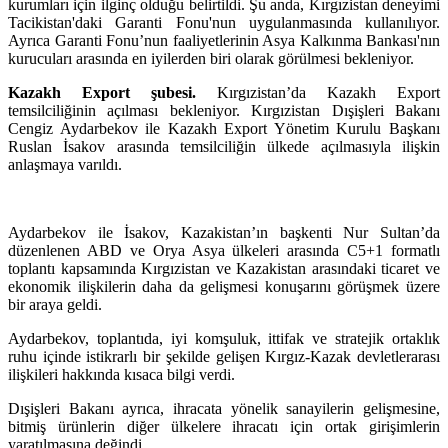
kurumları için ilginç olduğu belirtildi. Şu anda, Kırgızistan deneyimi
Tacikistan'daki Garanti Fonu'nun uygulanmasında kullanılıyor.
Ayrıca Garanti Fonu’nun faaliyetlerinin Asya Kalkınma Bankası'nın
kurucuları arasında en iyilerden biri olarak görülmesi bekleniyor.
Kazakh Export şubesi.
Kırgızistan’da Kazakh Export
temsilciliğinin açılması bekleniyor. Kırgızistan Dışişleri Bakanı
Cengiz Aydarbekov ile Kazakh Export Yönetim Kurulu Başkanı
Ruslan İsakov arasında temsilciliğin ülkede açılmasıyla ilişkin
anlaşmaya varıldı.
Aydarbekov ile İsakov, Kazakistan’ın başkenti Nur Sultan’da
düzenlenen ABD ve Orya Asya ülkeleri arasında C5+1 formatlı
toplantı kapsamında Kırgızistan ve Kazakistan arasındaki ticaret ve
ekonomik ilişkilerin daha da gelişmesi konuşarını görüşmek üzere
bir araya geldi.
Aydarbekov, toplantıda, iyi komşuluk, ittifak ve stratejik ortaklık
ruhu içinde istikrarlı bir şekilde gelişen Kırgız-Kazak devletlerarası
ilişkileri hakkında kısaca bilgi verdi.
Dışişleri Bakanı ayrıca, ihracata yönelik sanayilerin gelişmesine,
bitmiş ürünlerin diğer ülkelere ihracatı için ortak girişimlerin
yaratılmasına değindi.