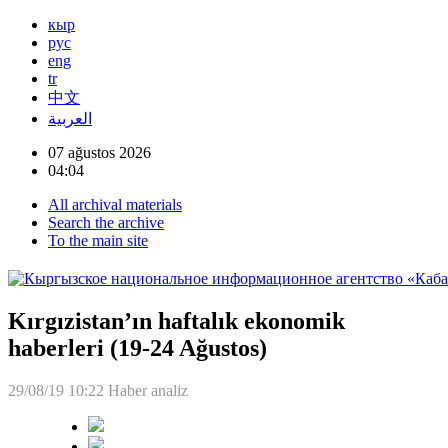
кыр
рус
eng
tr
中文
العربية
07 ağustos 2026
04:04
All archival materials
Search the archive
To the main site
Kırgızistan’ın haftalık ekonomik
haberleri (19-24 Ağustos)
29/08/19 10:22
Haber analiz