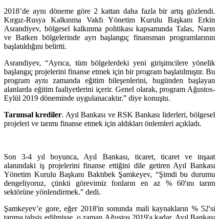
2018’de aynı döneme göre 2 kattan daha fazla bir artış gözlendi.
Kırgız-Rusya Kalkınma Vakfı Yönetim Kurulu Başkanı Erkin
Asrandiyev, bölgesel kalkınma politikası kapsamında Talas, Narın
ve Batken bölgelerinde ayrı başlangıç finansman programlarının
başlatıldığını belirtti.
Asrandiyev, “Ayrıca, tüm bölgelerdeki yeni girişimcilere yönelik
başlangıç projelerini finanse etmek için bir program başlatılmıştır. Bu
program aynı zamanda eğitim bileşenlerini, bugünden başlayan
alanlarda eğitim faaliyetlerini içerir. Genel olarak, program Ağustos-
Eylül 2019 döneminde uygulanacaktır.” diye konuştu.
Tarımsal krediler
. Ayıl Bankası ve RSK Bankası liderleri, bölgesel
projeleri ve tarımı finanse etmek için aldıkları önlemleri açıkladı.
Son 3-4 yıl boyunca, Ayıl Bankası, ticaret, ticaret ve inşaat
alanındaki iş projelerini finanse ettiğini dile getiren Ayıl Bankası
Yönetim Kurulu Başkanı Baktıbek Şamkeyev, “Şimdi bu durumu
dengeliyoruz, çünkü görevimiz fonların en az % 60'ını tarım
sektörüne yönlendirmek.” dedi.
Şamkeyev’e gore, eğer 2018'in sonunda mali kaynakların % 52'si
tarıma tahsis edilmişse, o zaman Ağustos 2019'a kadar, Ayıl Bankası