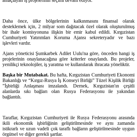
amaçlayan iş projelerinin seçimi devam ediyor.
Daha önce, ülke bölgelerinin kalkınmasını finansal olarak
desteklemek için, 2 milyar som dağıtacak özel olarak oluşturulmuş
bir ihale komisyonuna ilişkin bir emir kabul edildi. Kırgızistan
Cumhuriyeti Yatırımları Koruma Ajansı sekreteryadır ve bazı
işlevleri vardır.
Ajans yöneticisi Şumkarbek Adilet Uulu'na göre, önceden hangi iş
projelerinin onaylanacağına göre kriterler onaylandı. Bu projeler,
yenilikçi teknolojiler, iş yaratma ve kullanılarak ihracata yöneliktir.
Başka bir Mutabakat.
Bu hafta, Kırgızistan Cumhuriyeti Ekonomi
Bakanlığı ve “Kırgız-Rusya İş Konseyi Birliği” Tüzel Kişilik Birliği
”İşbirliği Anlaşması imzalandı. Dernek, Kırgızistan'ın çeşitli
alanlarda sıkı bağları olan Rusya Federasyonu ile yakından
bağlantılı.
Taraflar, Kırgızistan Cumhuriyeti ile Rusya Federasyonu arasında
ikili ekonomik işbirliğinin geliştirilmesinde ve aynı zamanda
istikrarlı ve uzun vadeli çok taraflı bağların geliştirilmesinde uygun
örgütsel ve diğer gerekli şartlar.