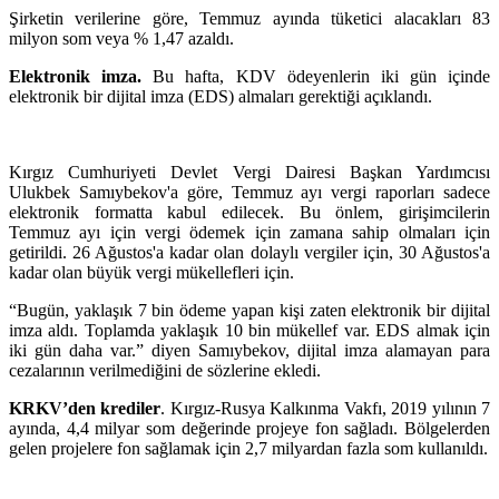
Şirketin verilerine göre, Temmuz ayında tüketici alacakları 83
milyon som veya % 1,47 azaldı.
Elektronik imza.
Bu hafta, KDV ödeyenlerin iki gün içinde
elektronik bir dijital imza (EDS) almaları gerektiği açıklandı.
Kırgız Cumhuriyeti Devlet Vergi Dairesi Başkan Yardımcısı
Ulukbek Samıybekov'a göre, Temmuz ayı vergi raporları sadece
elektronik formatta kabul edilecek. Bu önlem, girişimcilerin
Temmuz ayı için vergi ödemek için zamana sahip olmaları için
getirildi. 26 Ağustos'a kadar olan dolaylı vergiler için, 30 Ağustos'a
kadar olan büyük vergi mükellefleri için.
“Bugün, yaklaşık 7 bin ödeme yapan kişi zaten elektronik bir dijital
imza aldı. Toplamda yaklaşık 10 bin mükellef var. EDS almak için
iki gün daha var.” diyen Samıybekov, dijital imza alamayan para
cezalarının verilmediğini de sözlerine ekledi.
KRKV’den krediler
. Kırgız-Rusya Kalkınma Vakfı, 2019 yılının 7
ayında, 4,4 milyar som değerinde projeye fon sağladı. Bölgelerden
gelen projelere fon sağlamak için 2,7 milyardan fazla som kullanıldı.