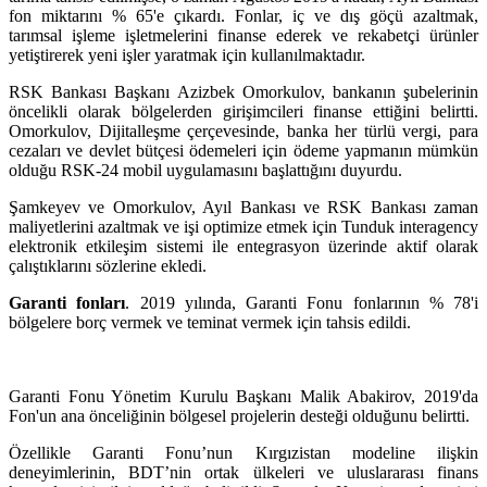
fon miktarını % 65'e çıkardı. Fonlar, iç ve dış göçü azaltmak,
tarımsal işleme işletmelerini finanse ederek ve rekabetçi ürünler
yetiştirerek yeni işler yaratmak için kullanılmaktadır.
RSK Bankası Başkanı Azizbek Omorkulov, bankanın şubelerinin
öncelikli olarak bölgelerden girişimcileri finanse ettiğini belirtti.
Omorkulov, Dijitalleşme çerçevesinde, banka her türlü vergi, para
cezaları ve devlet bütçesi ödemeleri için ödeme yapmanın mümkün
olduğu RSK-24 mobil uygulamasını başlattığını duyurdu.
Şamkeyev ve Omorkulov, Ayıl Bankası ve RSK Bankası zaman
maliyetlerini azaltmak ve işi optimize etmek için Tunduk interagency
elektronik etkileşim sistemi ile entegrasyon üzerinde aktif olarak
çalıştıklarını sözlerine ekledi.
Garanti fonları
. 2019 yılında, Garanti Fonu fonlarının % 78'i
bölgelere borç vermek ve teminat vermek için tahsis edildi.
Garanti Fonu Yönetim Kurulu Başkanı Malik Abakirov, 2019'da
Fon'un ana önceliğinin bölgesel projelerin desteği olduğunu belirtti.
Özellikle Garanti Fonu’nun Kırgızistan modeline ilişkin
deneyimlerinin, BDT’nin ortak ülkeleri ve uluslararası finans