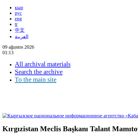
кыр
рус
eng
tr
中文
العربية
09 ağustos 2026
01:13
All archival materials
Search the archive
To the main site
Kırgızistan Meclis Başkanı Talant Mamıto