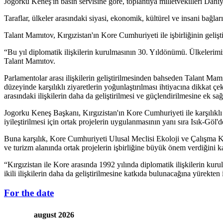
Jogorku Keneş'in basın servisine göre, toplantıya milletvekilleri Da
Taraflar, ülkeler arasındaki siyasi, ekonomik, kültürel ve insani bağları
Talant Mamıtov, Kırgızistan'ın Kore Cumhuriyeti ile işbirliğinin geli
“Bu yıl diplomatik ilişkilerin kurulmasının 30. Yıldönümü. Ülkelerimiz
Talant Mamıtov.
Parlamentolar arası ilişkilerin geliştirilmesinden bahseden Talant Ma
düzeyinde karşılıklı ziyaretlerin yoğunlaştırılması ihtiyacına dikkat 
arasındaki ilişkilerin daha da geliştirilmesi ve güçlendirilmesine ek sağ
Jogorku Keneş Başkanı, Kırgızistan'ın Kore Cumhuriyeti ile karşılıklı 
iyileştirilmesi için ortak projelerin uygulanmasının yanı sıra Isık-Göl
Buna karşılık, Kore Cumhuriyeti Ulusal Meclisi Ekoloji ve Çalışma Kom
ve turizm alanında ortak projelerin işbirliğine büyük önem verdiğini ka
“Kırgızistan ile Kore arasında 1992 yılında diplomatik ilişkilerin kurulm
ikili ilişkilerin daha da geliştirilmesine katkıda bulunacağına yürekt
For the date
august 2026