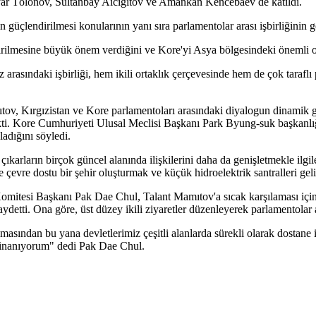
niyar Tölönöv, Sultanbay Aicigitov ve Amankan Kencebaev de katıldı.
n güçlendirilmesi konularının yanı sıra parlamentolar arası işbirliğinin ge
ştirilmesine büyük önem verdiğini ve Kore'yi Asya bölgesindeki önemli o
 arasındaki işbirliği, hem ikili ortaklık çerçevesinde hem de çok taraf
mıtov, Kırgızistan ve Kore parlamentoları arasındaki diyalogun dinamik 
çekti. Kore Cumhuriyeti Ulusal Meclisi Başkanı Park Byung-suk başkanlığ
ladığını söyledi.
çıkarların birçok güncel alanında ilişkilerini daha da genişletmekle ilg
'de çevre dostu bir şehir oluşturmak ve küçük hidroelektrik santralleri ge
itesi Başkanı Pak Dae Chul, Talant Mamıtov'a sıcak karşılaması için te
ydetti. Ona göre, üst düzey ikili ziyaretler düzenleyerek parlamentolar a
asından bu yana devletlerimiz çeşitli alanlarda sürekli olarak dostane iliş
en inanıyorum" dedi Pak Dae Chul.