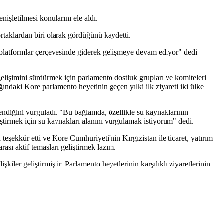
nişletilmesi konularını ele aldı.
rtaklardan biri olarak gördüğünü kaydetti.
lı platformlar çerçevesinde giderek gelişmeye devam ediyor" dedi
gelişimini sürdürmek için parlamento dostluk grupları ve komiteleri
ındaki Kore parlamento heyetinin geçen yılki ilk ziyareti iki ülke
ilendiğini vurguladı. "Bu bağlamda, özellikle su kaynaklarının
liştirmek için su kaynakları alanını vurgulamak istiyorum" dedi.
şekkür etti ve Kore Cumhuriyeti'nin Kırgızistan ile ticaret, yatırım
rası aktif temasları geliştirmek lazım.
kiler geliştirmiştir. Parlamento heyetlerinin karşılıklı ziyaretlerinin