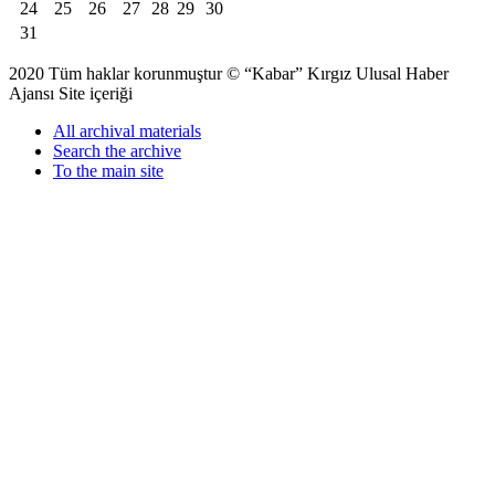
24
25
26
27
28
29
30
31
2020 Tüm haklar korunmuştur © “Kabar” Kırgız Ulusal Haber
Ajansı Site içeriği
All archival materials
Search the archive
To the main site