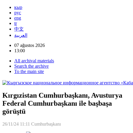
кыр
рус
eng
tr
中文
العربية
07 ağustos 2026
13:00
All archival materials
Search the archive
To the main site
Kırgızistan Cumhurbaşkanı, Avusturya
Federal Cumhurbaşkanı ile başbaşa
görüştü
26/11/24 11:11
Cumhurbaşkanı