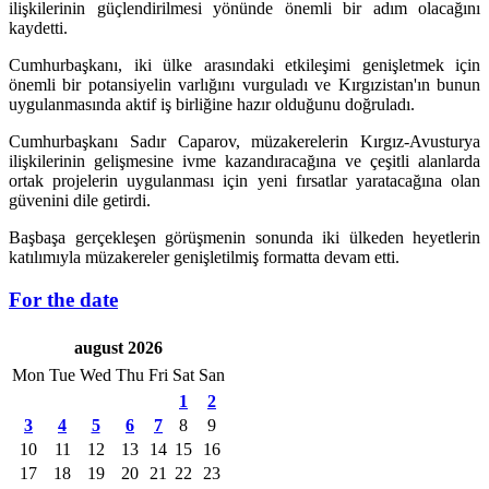
ilişkilerinin güçlendirilmesi yönünde önemli bir adım olacağını
kaydetti.
Cumhurbaşkanı, iki ülke arasındaki etkileşimi genişletmek için
önemli bir potansiyelin varlığını vurguladı ve Kırgızistan'ın bunun
uygulanmasında aktif iş birliğine hazır olduğunu doğruladı.
Cumhurbaşkanı Sadır Caparov, müzakerelerin Kırgız-Avusturya
ilişkilerinin gelişmesine ivme kazandıracağına ve çeşitli alanlarda
ortak projelerin uygulanması için yeni fırsatlar yaratacağına olan
güvenini dile getirdi.
Başbaşa gerçekleşen görüşmenin sonunda iki ülkeden heyetlerin
katılımıyla müzakereler genişletilmiş formatta devam etti.
For the date
august 2026
Mon
Tue
Wed
Thu
Fri
Sat
San
1
2
3
4
5
6
7
8
9
10
11
12
13
14
15
16
17
18
19
20
21
22
23