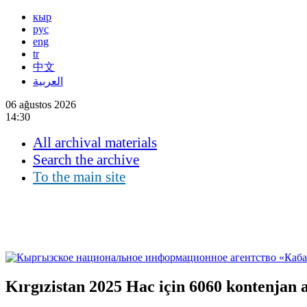
кыр
рус
eng
tr
中文
العربية
06 ağustos 2026
14:30
All archival materials
Search the archive
To the main site
Kırgızistan 2025 Hac için 6060 kontenjan 