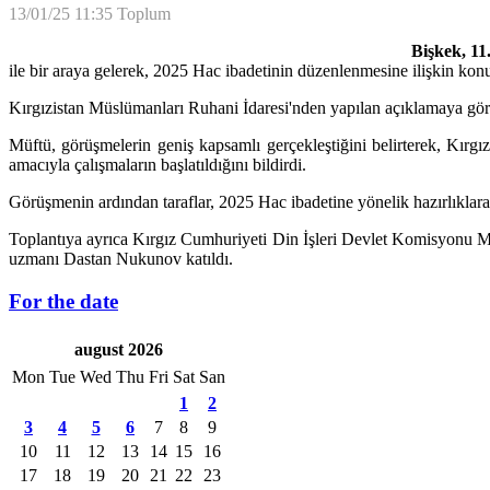
13/01/25 11:35
Toplum
Bişkek, 11
ile bir araya gelerek, 2025 Hac ibadetinin düzenlenmesine ilişkin konu
Kırgızistan Müslümanları Ruhani İdaresi'nden yapılan açıklamaya göre, 
Müftü, görüşmelerin geniş kapsamlı gerçekleştiğini belirterek, Kırgız
amacıyla çalışmaların başlatıldığını bildirdi.
Görüşmenin ardından taraflar, 2025 Hac ibadetine yönelik hazırlıklara 
Toplantıya ayrıca Kırgız Cumhuriyeti Din İşleri Devlet Komisyonu
uzmanı Dastan Nukunov katıldı.
For the date
august 2026
Mon
Tue
Wed
Thu
Fri
Sat
San
1
2
3
4
5
6
7
8
9
10
11
12
13
14
15
16
17
18
19
20
21
22
23