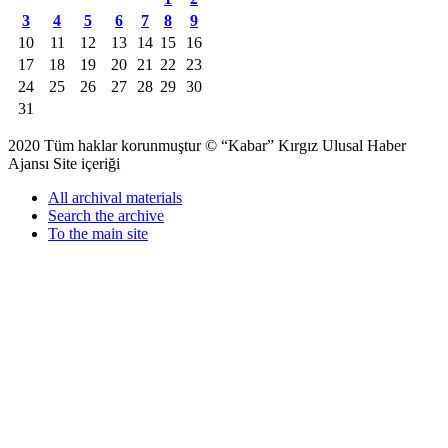
3
4
5
6
7
8
9
10
11
12
13
14
15
16
17
18
19
20
21
22
23
24
25
26
27
28
29
30
31
2020 Tüm haklar korunmuştur © “Kabar” Kırgız Ulusal Haber
Ajansı Site içeriği
All archival materials
Search the archive
To the main site