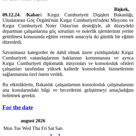
Bişkek,
09.12.24. /Kabar/.
Kırgız Cumhuriyeti Dışişleri Bakanlığı,
Uluslararası Göç Örgütü'nün Kırgız Cumhuriyeti'ndeki Misyonu ve
Kırgız Cumhuriyeti Noter Odası'nın desteğiyle, alt düzeydeki
departman çalışanlarına göç sorunları ve noterlik işlemlerinin yerine
getirilmesi konusunda eğitim vermek amacıyla iki günlük bir eğitim
düzenledi.
Savunmasız kategoriler de dahil olmak üzere yurtdışındaki Kırgız
Cumhuriyeti vatandaşlarının haklarının korunmasına ve ayrıca
Kırgız Cumhuriyeti diplomatik misyonları ve konsolosluk ofisleri
çalışanları tarafından yüksek kalitede konsolosluk hizmetlerinin
sağlanmasına özel önem verildi.
Bu etkinliklerin, Bakanlık çalışanlarının konsolosluk çalışmalarının
ana konularındaki bilgi ve becerilerini geliştirmeyi amaçladığını
belirtmek gerekir.
For the date
august 2026
Mon
Tue
Wed
Thu
Fri
Sat
San
1
2