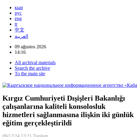
кыр
рус
eng
tr
中文
العربية
09 ağustos 2026
14:16
All archival materials
Search the archive
To the main site
Kırgız Cumhuriyeti Dışişleri Bakanlığı
çalışanlarına kaliteli konsolosluk
hizmetleri sağlanmasına ilişkin iki günlük
eğitim gerçekleştirildi
09/12/24 13:21
Toplum