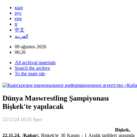
кыр
рус
eng
tr
中文
العربية
09 ağustos 2026
06:26
All archival materials
Search the archive
To the main site
Dünya Maswrestling Şampiyonası
Bişkek'te yapılacak
22/11/24 10:55
Spor
Bişkek,
22.11.24. /Kabar/.
Bişkek'te 30 Kasım - 1 Aralık tarihleri ​​​​arasında