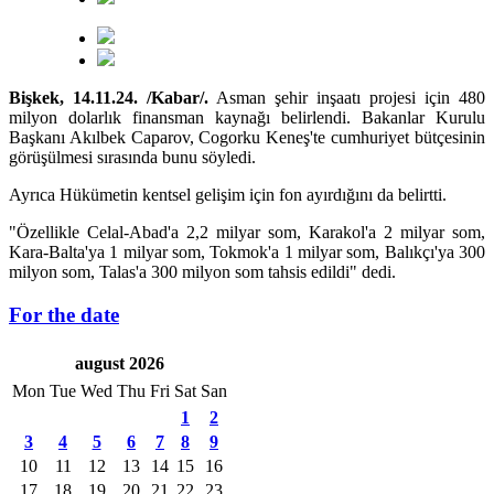
Bişkek, 14.11.24. /Kabar/.
Asman şehir inşaatı projesi için 480
milyon dolarlık finansman kaynağı belirlendi. Bakanlar Kurulu
Başkanı Akılbek Caparov, Cogorku Keneş'te cumhuriyet bütçesinin
görüşülmesi sırasında bunu söyledi.
Ayrıca Hükümetin kentsel gelişim için fon ayırdığını da belirtti.
"Özellikle Celal-Abad'a 2,2 milyar som, Karakol'a 2 milyar som,
Kara-Balta'ya 1 milyar som, Tokmok'a 1 milyar som, Balıkçı'ya 300
milyon som, Talas'a 300 milyon som tahsis edildi" dedi.
For the date
august 2026
Mon
Tue
Wed
Thu
Fri
Sat
San
1
2
3
4
5
6
7
8
9
10
11
12
13
14
15
16
17
18
19
20
21
22
23