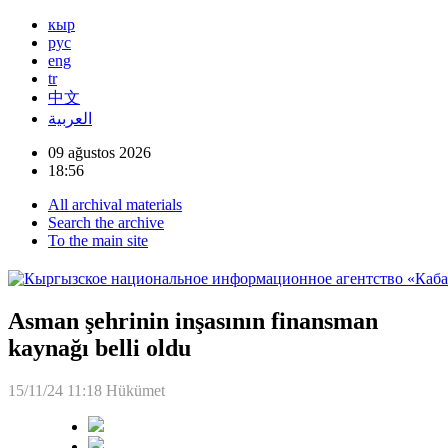
кыр
рус
eng
tr
中文
العربية
09 ağustos 2026
18:56
All archival materials
Search the archive
To the main site
Asman şehrinin inşasının finansman
kaynağı belli oldu
15/11/24 11:18
Hükümet