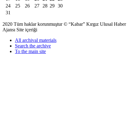
24
25
26
27
28
29
30
31
2020 Tüm haklar korunmuştur © “Kabar” Kırgız Ulusal Haber
Ajansı Site içeriği
All archival materials
Search the archive
To the main site