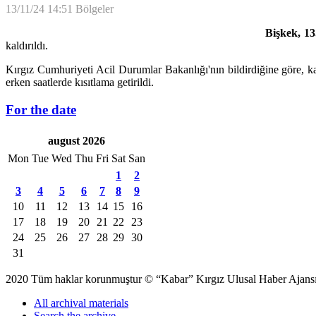
13/11/24 14:51
Bölgeler
Bişkek, 13
kaldırıldı.
Kırgız Cumhuriyeti Acil Durumlar Bakanlığı'nın bildirdiğine göre, 
erken saatlerde kısıtlama getirildi.
For the date
august 2026
Mon
Tue
Wed
Thu
Fri
Sat
San
1
2
3
4
5
6
7
8
9
10
11
12
13
14
15
16
17
18
19
20
21
22
23
24
25
26
27
28
29
30
31
2020 Tüm haklar korunmuştur © “Kabar” Kırgız Ulusal Haber Ajansı S
All archival materials
Search the archive