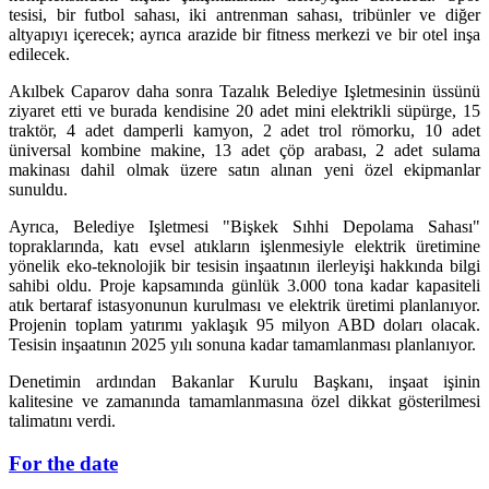
tesisi, bir futbol sahası, iki antrenman sahası, tribünler ve diğer
altyapıyı içerecek; ayrıca arazide bir fitness merkezi ve bir otel inşa
edilecek.
Akılbek Caparov daha sonra Tazalık Belediye Işletmesinin üssünü
ziyaret etti ve burada kendisine 20 adet mini elektrikli süpürge, 15
traktör, 4 adet damperli kamyon, 2 adet trol römorku, 10 adet
üniversal kombine makine, 13 adet çöp arabası, 2 adet sulama
makinası dahil olmak üzere satın alınan yeni özel ekipmanlar
sunuldu.
Ayrıca, Belediye Işletmesi "Bişkek Sıhhi Depolama Sahası"
topraklarında, katı evsel atıkların işlenmesiyle elektrik üretimine
yönelik eko-teknolojik bir tesisin inşaatının ilerleyişi hakkında bilgi
sahibi oldu. Proje kapsamında günlük 3.000 tona kadar kapasiteli
atık bertaraf istasyonunun kurulması ve elektrik üretimi planlanıyor.
Projenin toplam yatırımı yaklaşık 95 milyon ABD doları olacak.
Tesisin inşaatının 2025 yılı sonuna kadar tamamlanması planlanıyor.
Denetimin ardından Bakanlar Kurulu Başkanı, inşaat işinin
kalitesine ve zamanında tamamlanmasına özel dikkat gösterilmesi
talimatını verdi.
For the date