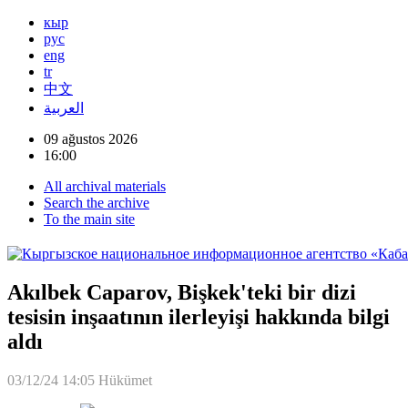
кыр
рус
eng
tr
中文
العربية
09 ağustos 2026
16:00
All archival materials
Search the archive
To the main site
Akılbek Caparov, Bişkek'teki bir dizi
tesisin inşaatının ilerleyişi hakkında bilgi
aldı
03/12/24 14:05
Hükümet