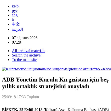
кыр
рус
eng
tr
中文
العربية
07 ağustos 2026
07:28
All archival materials
Search the archive
To the main site
ADB Yönetim Kurulu Kırgızistan için beş
yıllık ortaklık stratejisini onayladı
25/09/18 17:33
Toplum
BİŞKEK, 25 Eylül 2018 /Kabar/.
Asya Kalkınma Bankası (ADB)