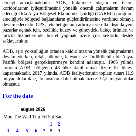
etmeyi amaçlamaktadır. ADB, hükümete ulaşım ve ticaret
koridorlarının iyileştirilmesine yönelik önemli çalışmaların devam
edeceği Orta Asya Bölgesel Ekonomik İşbirliği (CAREC) programı
aracılığıyla bölgesel bağlantıların güçlendirilmesine yardımcı olmaya
devam edecektir. CPS, rekabet gücünü artırmak ve ülke dışında yeni
pazarlar açmak için, özellikle kuzey ve güneydeki bahçe ürünleri ve
turizm hizmetlerinde ticaret yapmak üzere çok sektörlü destek
sağlayacaktır.
ADB, aşırı yoksulluğun ortadan kaldırılmasına yönelik çalışmalarına
devam ederken, refah, bütünleşik, esnek ve sürdürülebilir bir Asya-
Pasifik bölgesi gerçekleştirmeye kendini adamıştır. 1966 yılında
kurulan ADB, bölgeden 48 ülke dahil olmak üzere 67 ülkeyi
kapsamaktadır. 2017 yılında, ADB faaliyetlerinin toplam tutarı 11,9
milyar dolarlık eş finansman dahil olmak üzere 32,2 milyar dolar
olmuştur.
For the date
august 2026
Mon
Tue
Wed
Thu
Fri
Sat
San
1
2
3
4
5
6
7
8
9