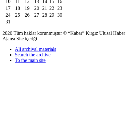
10
11
12
13
14
15
16
17
18
19
20
21
22
23
24
25
26
27
28
29
30
31
2020 Tüm haklar korunmuştur © “Kabar” Kırgız Ulusal Haber
Ajansı Site içeriği
All archival materials
Search the archive
To the main site