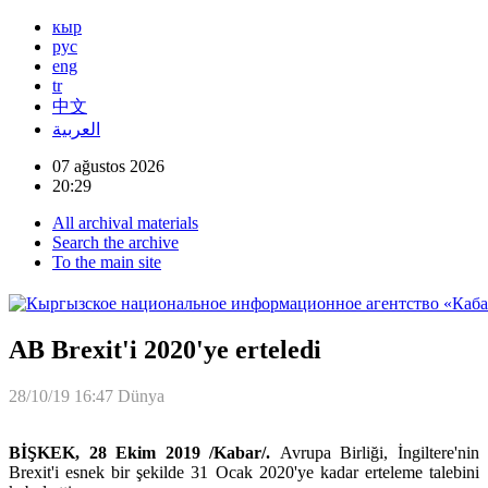
кыр
рус
eng
tr
中文
العربية
07 ağustos 2026
20:29
All archival materials
Search the archive
To the main site
AB Brexit'i 2020'ye erteledi
28/10/19 16:47
Dünya
BİŞKEK, 28 Ekim 2019 /Kabar/.
Avrupa Birliği, İngiltere'nin
Brexit'i esnek bir şekilde 31 Ocak 2020'ye kadar erteleme talebini