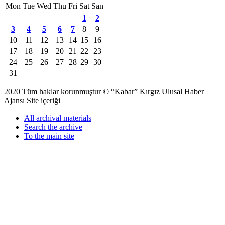
Mon
Tue
Wed
Thu
Fri
Sat
San
1
2
3
4
5
6
7
8
9
10
11
12
13
14
15
16
17
18
19
20
21
22
23
24
25
26
27
28
29
30
31
2020 Tüm haklar korunmuştur © “Kabar” Kırgız Ulusal Haber
Ajansı Site içeriği
All archival materials
Search the archive
To the main site