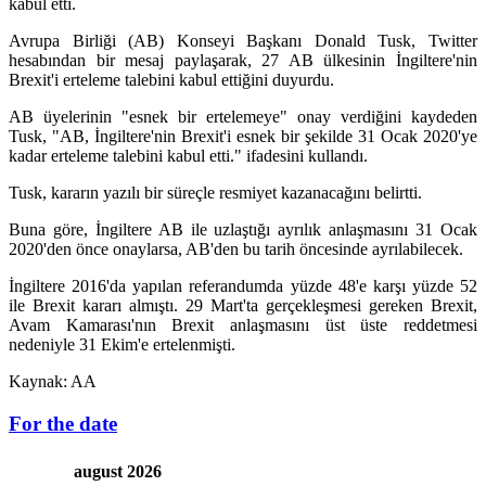
kabul etti.
Avrupa Birliği (AB) Konseyi Başkanı Donald Tusk, Twitter
hesabından bir mesaj paylaşarak, 27 AB ülkesinin İngiltere'nin
Brexit'i erteleme talebini kabul ettiğini duyurdu.
AB üyelerinin "esnek bir ertelemeye" onay verdiğini kaydeden
Tusk, "AB, İngiltere'nin Brexit'i esnek bir şekilde 31 Ocak 2020'ye
kadar erteleme talebini kabul etti." ifadesini kullandı.
Tusk, kararın yazılı bir süreçle resmiyet kazanacağını belirtti.
Buna göre, İngiltere AB ile uzlaştığı ayrılık anlaşmasını 31 Ocak
2020'den önce onaylarsa, AB'den bu tarih öncesinde ayrılabilecek.
İngiltere 2016'da yapılan referandumda yüzde 48'e karşı yüzde 52
ile Brexit kararı almıştı. 29 Mart'ta gerçekleşmesi gereken Brexit,
Avam Kamarası'nın Brexit anlaşmasını üst üste reddetmesi
nedeniyle 31 Ekim'e ertelenmişti.
Kaynak: AA
For the date
august 2026