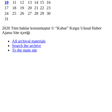
10
11
12
13
14
15
16
17
18
19
20
21
22
23
24
25
26
27
28
29
30
31
2020 Tüm haklar korunmuştur © “Kabar” Kırgız Ulusal Haber
Ajansı Site içeriği
All archival materials
Search the archive
To the main site