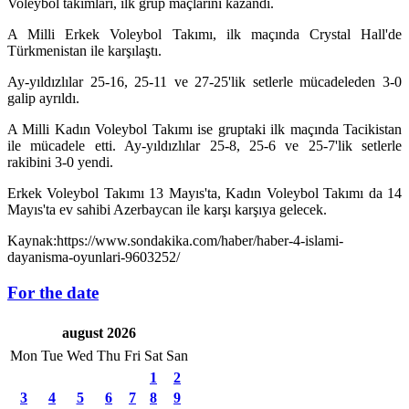
Voleybol takımları, ilk grup maçlarını kazandı.
A Milli Erkek Voleybol Takımı, ilk maçında Crystal Hall'de
Türkmenistan ile karşılaştı.
Ay-yıldızlılar 25-16, 25-11 ve 27-25'lik setlerle mücadeleden 3-0
galip ayrıldı.
A Milli Kadın Voleybol Takımı ise gruptaki ilk maçında Tacikistan
ile mücadele etti. Ay-yıldızlılar 25-8, 25-6 ve 25-7'lik setlerle
rakibini 3-0 yendi.
Erkek Voleybol Takımı 13 Mayıs'ta, Kadın Voleybol Takımı da 14
Mayıs'ta ev sahibi Azerbaycan ile karşı karşıya gelecek.
Kaynak:https://www.sondakika.com/haber/haber-4-islami-
dayanisma-oyunlari-9603252/
For the date
august 2026
Mon
Tue
Wed
Thu
Fri
Sat
San
1
2
3
4
5
6
7
8
9