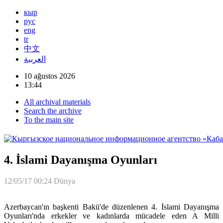
кыр
рус
eng
tr
中文
العربية
10 ağustos 2026
13:44
All archival materials
Search the archive
To the main site
4. İslami Dayanışma Oyunları
12/05/17 00:24
Dünya
Azerbaycan'ın başkenti Bakü'de düzenlenen 4. İslami Dayanışma
Oyunları'nda erkekler ve kadınlarda mücadele eden A Milli